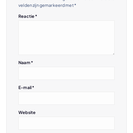
a
velden zijn gemarkeerd met
*
v
Reactie
*
i
g
a
Naam
*
t
E-mail
*
i
e
Website