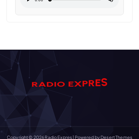
S
D
I
A
O
R
E
E
R
X
P
Copyright © 2026 Radio Expres | Powered by
Desert Themes