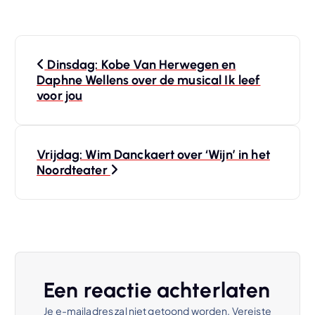
B
Dinsdag: Kobe Van Herwegen en
e
Daphne Wellens over de musical Ik leef
voor jou
r
i
Vrijdag: Wim Danckaert over ‘Wijn’ in het
Noordteater
c
h
t
n
Een reactie achterlaten
Je e-mailadres zal niet getoond worden.
Vereiste