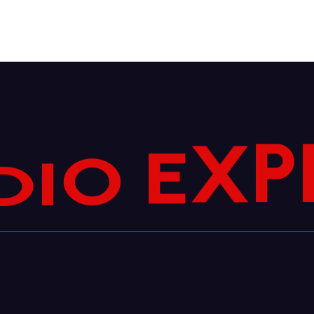
E
O
X
I
D
P