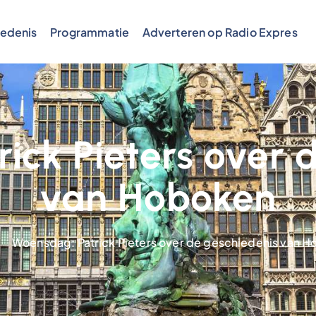
edenis
Programmatie
Adverteren op Radio Expres
ick Pieters over 
van Hoboken
Woensdag: Patrick Pieters over de geschiedenis van 