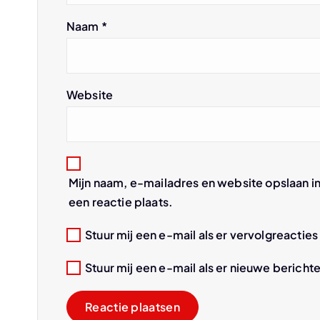
v
Naam
*
i
g
Website
a
t
Mijn naam, e-mailadres en website opslaan i
i
een reactie plaats.
e
Stuur mij een e-mail als er vervolgreacties 
Stuur mij een e-mail als er nieuwe berichte