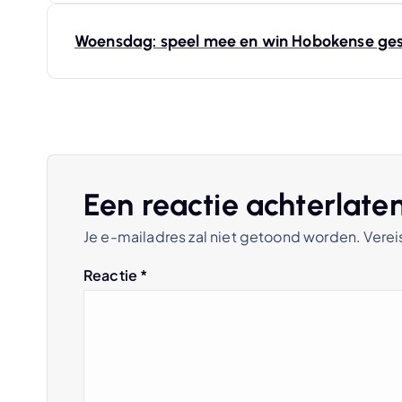
e
r
Woensdag: speel mee en win Hobokense g
i
c
h
Een reactie achterlate
Je e-mailadres zal niet getoond worden.
Verei
t
Reactie
*
n
a