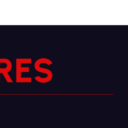
R
E
S