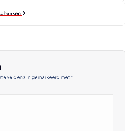
eschenken
n
ste velden zijn gemarkeerd met
*