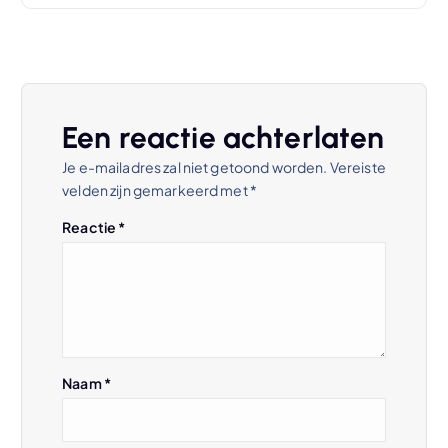
c
h
t
Een reactie achterlaten
n
Je e-mailadres zal niet getoond worden.
Vereiste
velden zijn gemarkeerd met
*
a
Reactie
*
v
i
g
Naam
*
a