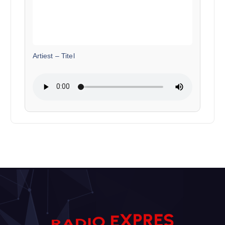
Artiest
–
Titel
E
O
X
I
D
P
A
R
S
E
R