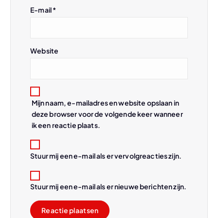
t
E-mail
*
i
e
Website
Mijn naam, e-mailadres en website opslaan in
deze browser voor de volgende keer wanneer
ik een reactie plaats.
Stuur mij een e-mail als er vervolgreacties zijn.
Stuur mij een e-mail als er nieuwe berichten zijn.