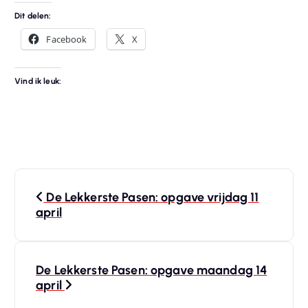
Dit delen:
Facebook
X
Vind ik leuk:
B
De Lekkerste Pasen: opgave vrijdag 11
e
april
r
De Lekkerste Pasen: opgave maandag 14
i
april