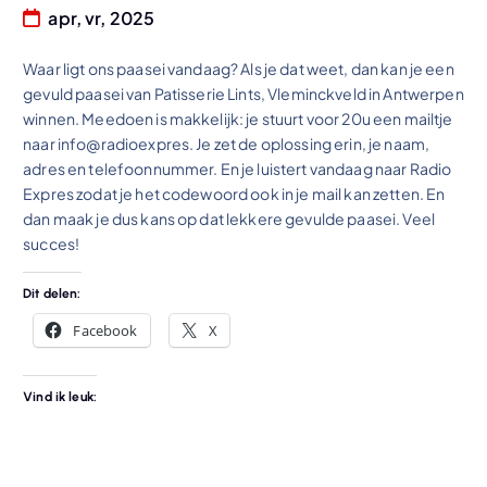
apr, vr, 2025
Waar ligt ons paasei vandaag? Als je dat weet, dan kan je een
gevuld paasei van Patisserie Lints, Vleminckveld in Antwerpen
winnen. Meedoen is makkelijk: je stuurt voor 20u een mailtje
naar info@radioexpres. Je zet de oplossing erin, je naam,
adres en telefoonnummer. En je luistert vandaag naar Radio
Expres zodat je het codewoord ook in je mail kan zetten. En
dan maak je dus kans op dat lekkere gevulde paasei. Veel
succes!
Dit delen:
Facebook
X
Vind ik leuk: