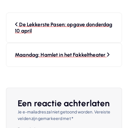
B
De Lekkerste Pasen: opgave donderdag
e
10 april
r
Maandag: Hamlet in het Fakkeltheater
i
c
h
t
Een reactie achterlaten
Je e-mailadres zal niet getoond worden.
Vereiste
n
velden zijn gemarkeerd met
*