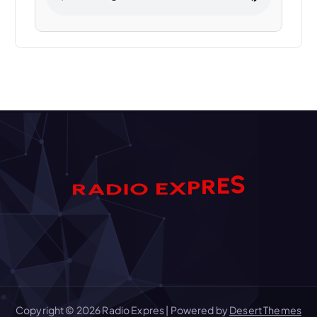
S
E
A
D
R
R
I
O
P
E
X
Copyright © 2026 Radio Expres | Powered by
Desert Themes