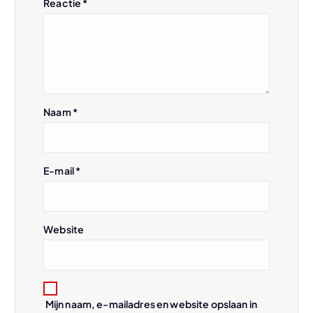
a
Reactie
*
v
i
g
Naam
*
a
t
E-mail
*
i
Website
e
Mijn naam, e-mailadres en website opslaan in