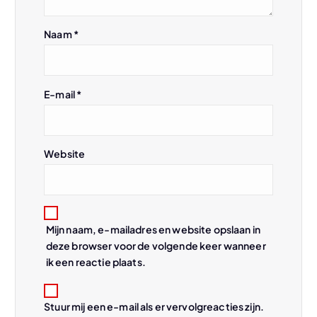
i
Naam
*
g
a
E-mail
*
t
i
Website
e
Mijn naam, e-mailadres en website opslaan in
deze browser voor de volgende keer wanneer
ik een reactie plaats.
Stuur mij een e-mail als er vervolgreacties zijn.