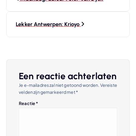
e
r
Lekker Antwerpen: Krioyo
i
c
h
Een reactie achterlaten
t
Je e-mailadres zal niet getoond worden.
Vereiste
velden zijn gemarkeerd met
*
n
Reactie
*
a
v