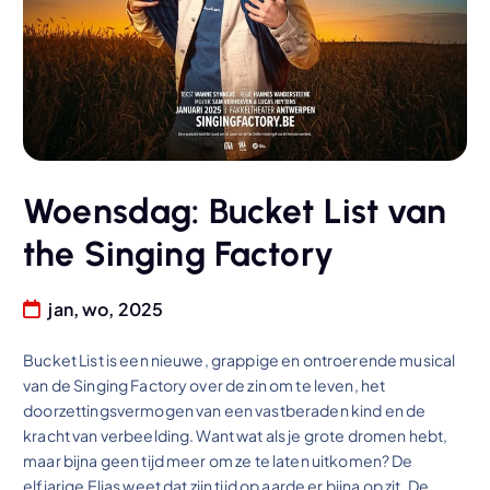
Woensdag: Bucket List van
the Singing Factory
jan, wo, 2025
Bucket List is een nieuwe, grappige en ontroerende musical
van de Singing Factory over de zin om te leven, het
doorzettingsvermogen van een vastberaden kind en de
kracht van verbeelding. Want wat als je grote dromen hebt,
maar bijna geen tijd meer om ze te laten uitkomen? De
elfjarige Elias weet dat zijn tijd op aarde er bijna op zit. De