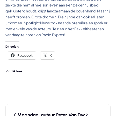
ziekte die hem al heel zijn leven aan een ziekenhuisbed
gekluisterd houdt, krijgt langzaamaan de bovenhand. Maar hij
heeft dromen. Grote dromen. Die hij hoe dan ook zal laten
uitkomen. Spotlight News trok naar de première en sprak er
met enkele van de acteurs. Te zien in het Fakkeltheater en
vandaag te horen op Radio Expres!
Dit delen:
Facebook
X
Vind ik leuk:
B
Maandag: auteur Peter Van Dyck