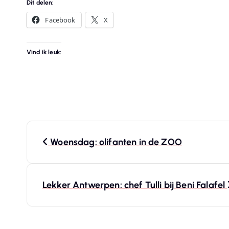
Dit delen:
Facebook
X
Vind ik leuk:
B
Woensdag: olifanten in de ZOO
e
r
Lekker Antwerpen: chef Tulli bij Beni Falafel
i