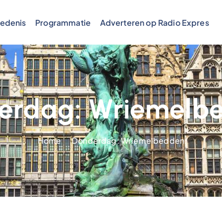
edenis
Programmatie
Adverteren op Radio Expres
erdag: Wriemelb
Home
Donderdag: Wriemelbedden