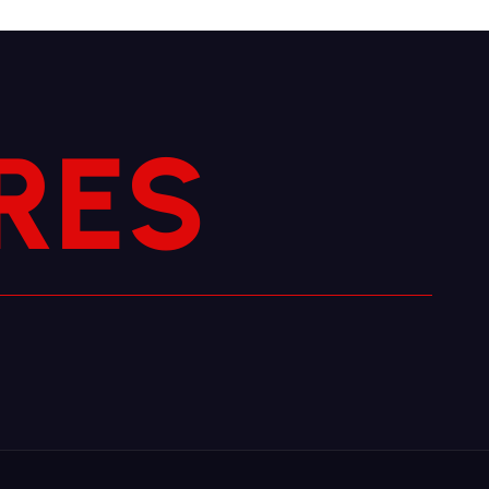
R
S
E