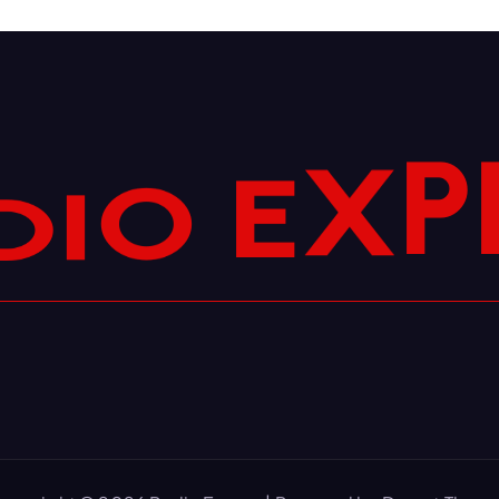
O
E
I
X
D
P