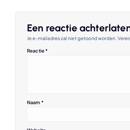
c
h
Een reactie achterlate
Je e-mailadres zal niet getoond worden.
Verei
t
Reactie
*
n
a
v
Naam
*
i
g