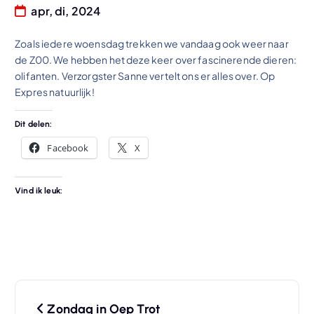
apr, di, 2024
Zoals iedere woensdag trekken we vandaag ook weer naar
de Z00. We hebben het deze keer over fascinerende dieren:
olifanten. Verzorgster Sanne vertelt ons er alles over. Op
Expres natuurlijk!
Dit delen:
Facebook
X
Vind ik leuk:
B
Zondag in Oep Trot