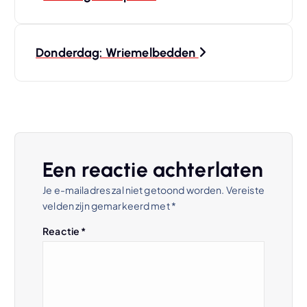
e
r
Donderdag: Wriemelbedden
i
c
h
Een reactie achterlaten
t
Je e-mailadres zal niet getoond worden.
Vereiste
velden zijn gemarkeerd met
*
n
Reactie
*
a
v