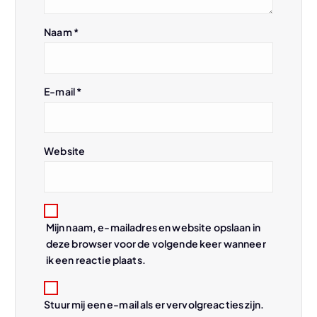
i
Naam
*
g
a
E-mail
*
t
i
Website
e
Mijn naam, e-mailadres en website opslaan in
deze browser voor de volgende keer wanneer
ik een reactie plaats.
Stuur mij een e-mail als er vervolgreacties zijn.