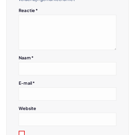
a
Reactie
*
v
i
g
Naam
*
a
t
E-mail
*
i
e
Website