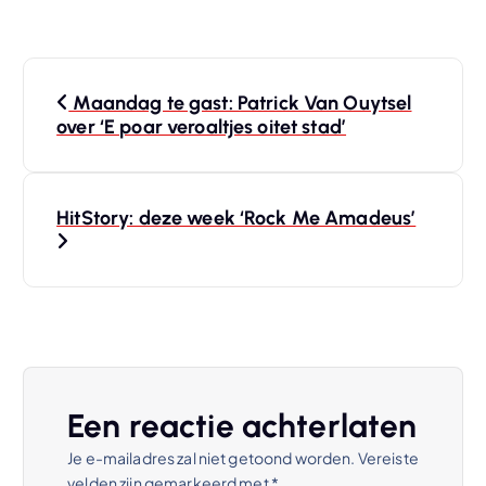
B
Maandag te gast: Patrick Van Ouytsel
e
over ‘E poar veroaltjes oitet stad’
r
HitStory: deze week ‘Rock Me Amadeus’
i
c
h
t
Een reactie achterlaten
n
Je e-mailadres zal niet getoond worden.
Vereiste
velden zijn gemarkeerd met
*