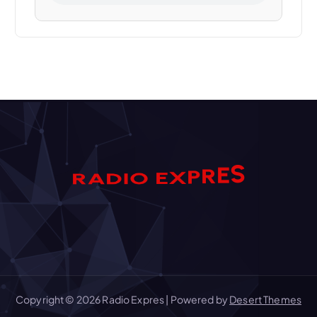
S
E
D
A
I
R
O
R
E
P
X
Copyright © 2026 Radio Expres | Powered by
Desert Themes