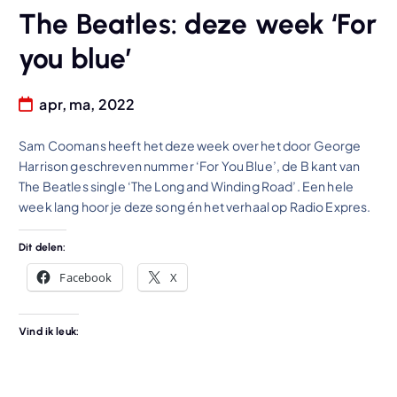
The Beatles: deze week ‘For
you blue’
apr, ma, 2022
Sam Coomans heeft het deze week over het door George
Harrison geschreven nummer ‘For You Blue’, de B kant van
The Beatles single ‘The Long and Winding Road’. Een hele
week lang hoor je deze song én het verhaal op Radio Expres.
Dit delen:
Facebook
X
Vind ik leuk: