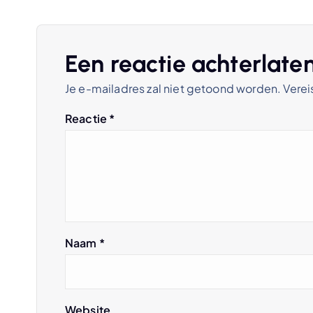
c
h
Een reactie achterlate
Je e-mailadres zal niet getoond worden.
Verei
t
Reactie
*
n
a
v
Naam
*
i
g
Website