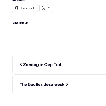
Facebook
X
Vind ik leuk:
B
Zondag in Oep Trot
e
r
The Beatles deze week
i