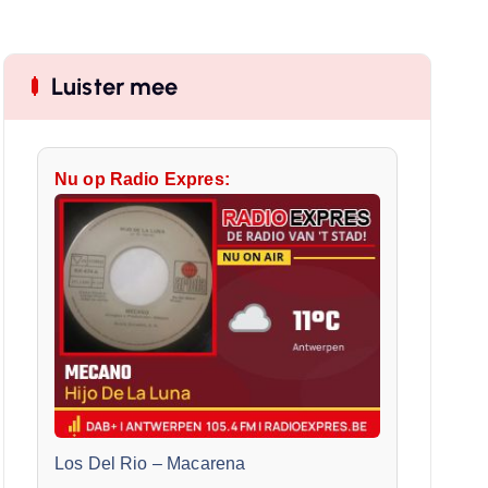
Luister mee
Nu op Radio Expres:
Los Del Rio
–
Macarena