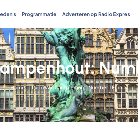
edenis
Programmatie
Adverteren op Radio Expres
ampenhout: Numb
Home
Ludo Van Campenhout: Number 1 Family