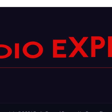
O
I
E
D
X
P