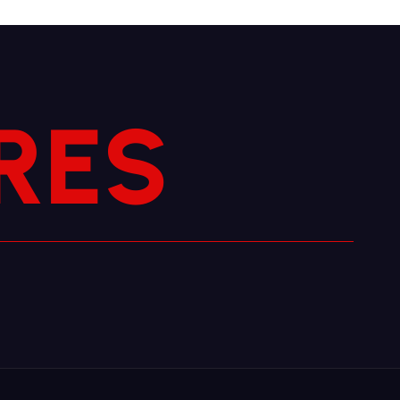
S
R
E