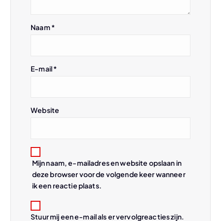
i
g
Naam
*
a
t
E-mail
*
i
Website
e
Mijn naam, e-mailadres en website opslaan in
deze browser voor de volgende keer wanneer
ik een reactie plaats.
Stuur mij een e-mail als er vervolgreacties zijn.