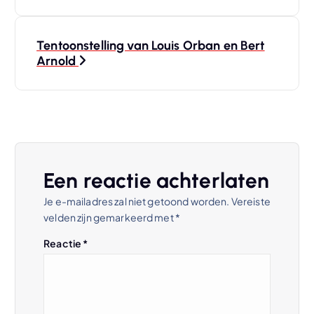
e
r
Tentoonstelling van Louis Orban en Bert
Arnold
i
c
h
t
Een reactie achterlaten
Je e-mailadres zal niet getoond worden.
Vereiste
n
velden zijn gemarkeerd met
*
a
Reactie
*
v