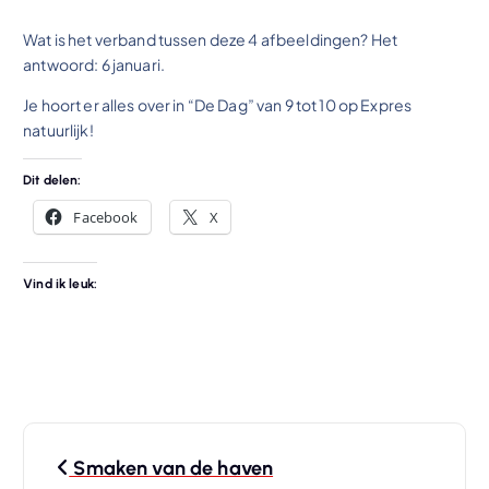
Wat is het verband tussen deze 4 afbeeldingen? Het
antwoord: 6 januari.
Je hoort er alles over in “De Dag” van 9 tot 10 op Expres
natuurlijk!
Dit delen:
Facebook
X
Vind ik leuk:
B
Smaken van de haven