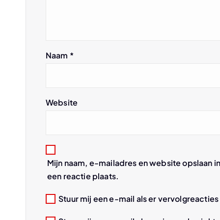
a
v
Naam
*
i
g
Website
a
t
Mijn naam, e-mailadres en website opslaan i
i
een reactie plaats.
e
Stuur mij een e-mail als er vervolgreacties 