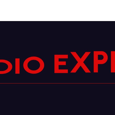
O
E
I
X
D
P