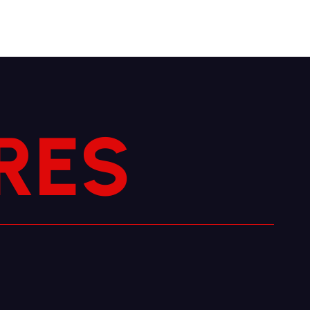
R
E
S