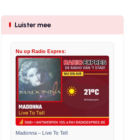
Luister mee
Nu op Radio Expres:
Madonna
–
Live To Tell