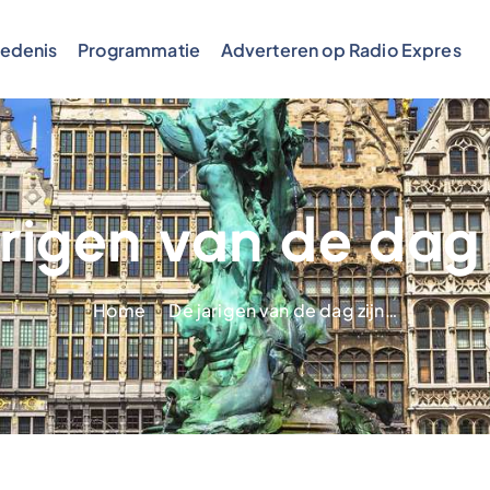
edenis
Programmatie
Adverteren op Radio Expres
rigen van de dag
Home
De jarigen van de dag zijn…