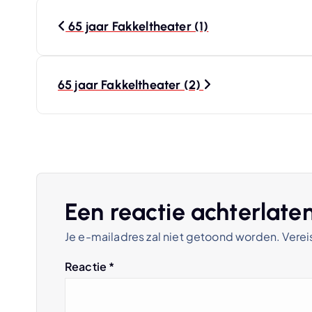
B
65 jaar Fakkeltheater (1)
e
r
65 jaar Fakkeltheater (2)
i
c
h
Een reactie achterlate
Je e-mailadres zal niet getoond worden.
Verei
t
Reactie
*
n