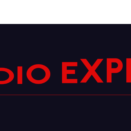
P
X
D
E
I
O