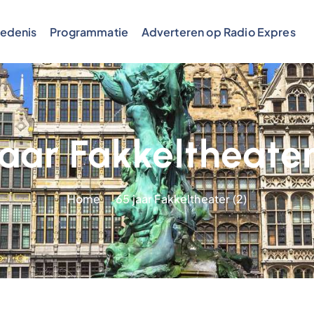
edenis
Programmatie
Adverteren op Radio Expres
jaar Fakkeltheater
Home
65 jaar Fakkeltheater (2)