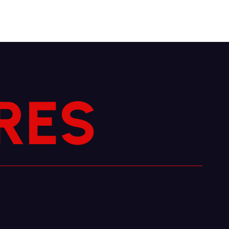
E
R
S