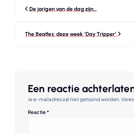
B
De jarigen van de dag zijn…
e
r
The Beatles: deze week ‘Day Tripper’
i
c
h
Een reactie achterlate
Je e-mailadres zal niet getoond worden.
Verei
t
Reactie
*
n