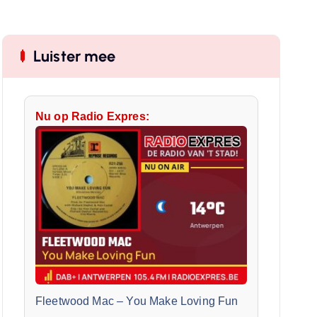
Luister mee
Nu op Radio Expres:
Fleetwood Mac
–
You Make Loving Fun