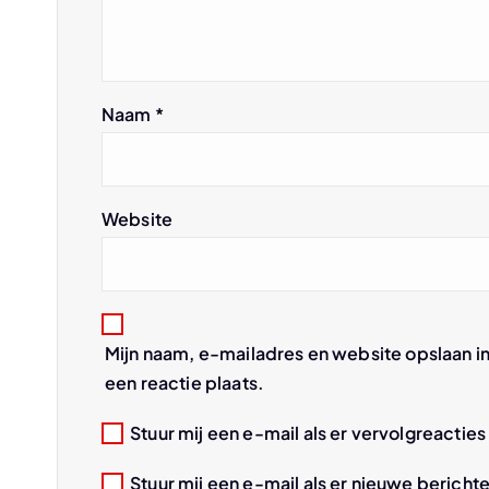
a
v
Naam
*
i
g
Website
a
t
Mijn naam, e-mailadres en website opslaan i
i
een reactie plaats.
e
Stuur mij een e-mail als er vervolgreacties 
Stuur mij een e-mail als er nieuwe berichte