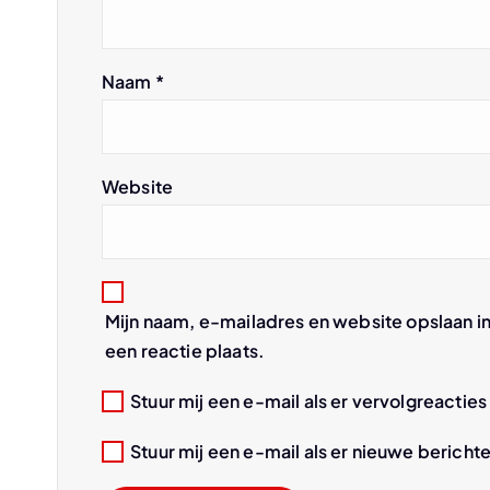
v
Naam
*
i
g
Website
a
t
Mijn naam, e-mailadres en website opslaan i
i
een reactie plaats.
e
Stuur mij een e-mail als er vervolgreacties 
Stuur mij een e-mail als er nieuwe berichte