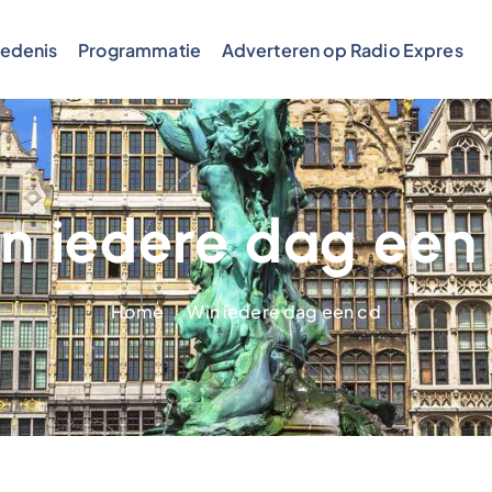
edenis
Programmatie
Adverteren op Radio Expres
n iedere dag een
Home
Win iedere dag een cd