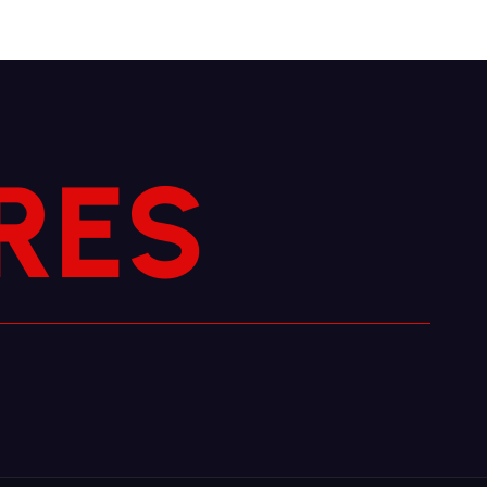
S
E
R