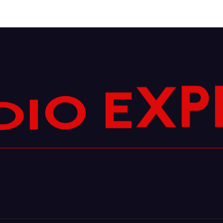
D
I
O
P
E
X