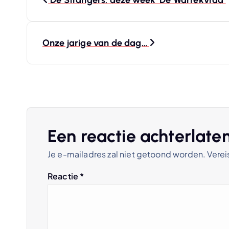
De Strangers: deze week ‘De Wârrekvraa’
e
r
Onze jarige van de dag…
i
c
h
Een reactie achterlate
Je e-mailadres zal niet getoond worden.
Verei
t
Reactie
*
n
a