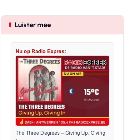
Luister mee
Nu op Radio Expres:
The Three Degrees
–
Giving Up, Giving