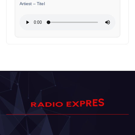
Artiest
–
Titel
S
D
I
A
O
E
R
E
R
X
P