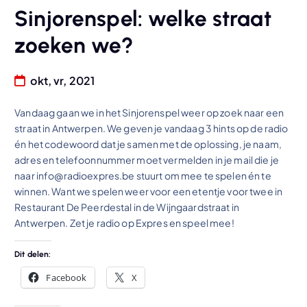
Sinjorenspel: welke straat
zoeken we?
okt, vr, 2021
Vandaag gaan we in het Sinjorenspel weer op zoek naar een
straat in Antwerpen. We geven je vandaag 3 hints op de radio
én het codewoord dat je samen met de oplossing, je naam,
adres en telefoonnummer moet vermelden in je mail die je
naar info@radioexpres.be stuurt om mee te spelen én te
winnen. Want we spelen weer voor een etentje voor twee in
Restaurant De Peerdestal in de Wijngaardstraat in
Antwerpen. Zet je radio op Expres en speel mee!
Dit delen:
Facebook
X