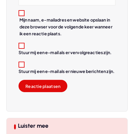
e
Mijn naam, e-mailadres en website opslaan in
deze browser voor de volgende keer wanneer
ik een reactie plaats.
Stuur mij een e-mail als er vervolgreacties zijn.
Stuur mij een e-mail als er nieuwe berichten zijn.
Luister mee