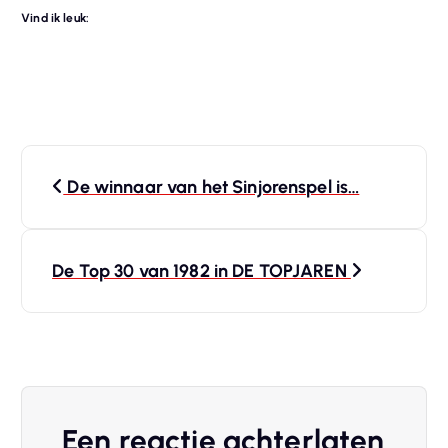
Vind ik leuk:
B
De winnaar van het Sinjorenspel is…
e
r
De Top 30 van 1982 in DE TOPJAREN
i
c
h
Een reactie achterlaten