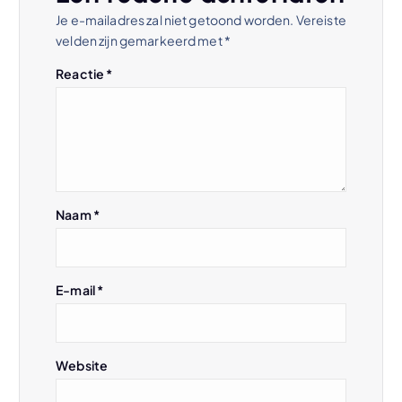
t
Je e-mailadres zal niet getoond worden.
Vereiste
velden zijn gemarkeerd met
*
n
Reactie
*
a
v
i
Naam
*
g
a
E-mail
*
t
i
Website