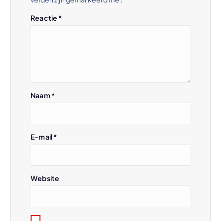
n
Reactie
*
a
v
i
Naam
*
g
a
E-mail
*
t
i
Website
e