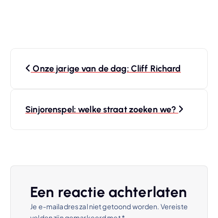
B
Onze jarige van de dag: Cliff Richard
e
r
Sinjorenspel: welke straat zoeken we?
i
c
h
Een reactie achterlaten
t
Je e-mailadres zal niet getoond worden.
Vereiste
velden zijn gemarkeerd met
*