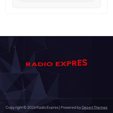
S
E
A
D
R
R
I
O
P
E
X
Copyright © 2026 Radio Expres | Powered by
Desert Themes