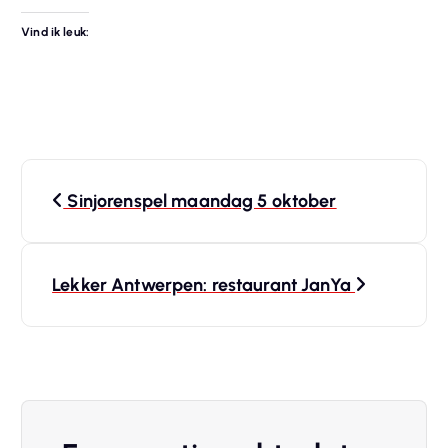
Vind ik leuk:
B
Sinjorenspel maandag 5 oktober
e
r
Lekker Antwerpen: restaurant JanYa
i
c
h