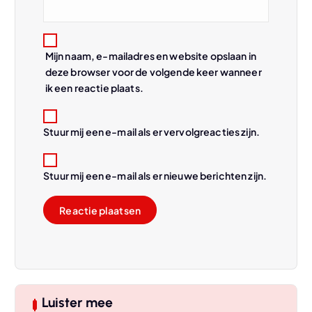
e
Mijn naam, e-mailadres en website opslaan in
deze browser voor de volgende keer wanneer
ik een reactie plaats.
Stuur mij een e-mail als er vervolgreacties zijn.
Stuur mij een e-mail als er nieuwe berichten zijn.
Luister mee