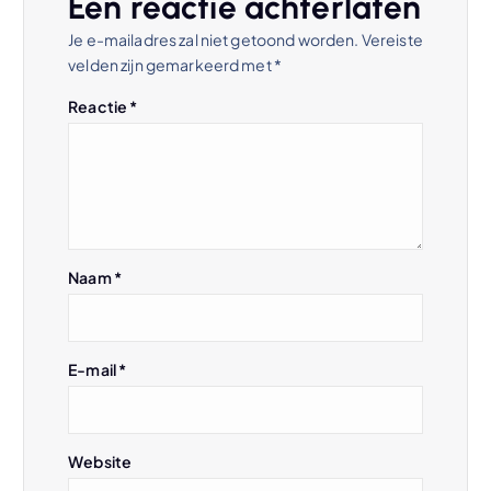
Een reactie achterlaten
t
Je e-mailadres zal niet getoond worden.
Vereiste
velden zijn gemarkeerd met
*
n
Reactie
*
a
v
i
Naam
*
g
a
E-mail
*
t
i
Website