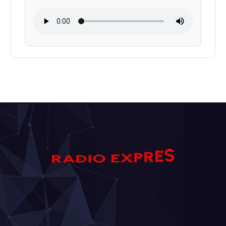
S
D
I
A
O
E
R
E
R
X
P