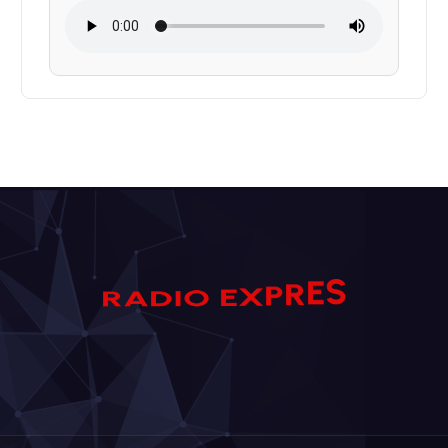
I
D
O
S
A
E
R
X
E
P
R