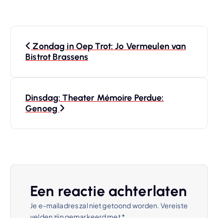
B
Zondag in Oep Trot: Jo Vermeulen van
e
Bistrot Brassens
r
Dinsdag: Theater Mémoire Perdue:
i
Genoeg
c
h
t
Een reactie achterlaten
n
Je e-mailadres zal niet getoond worden.
Vereiste
velden zijn gemarkeerd met
*