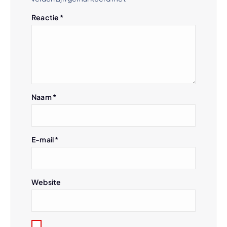
a
Reactie
*
v
i
g
Naam
*
a
t
E-mail
*
i
e
Website