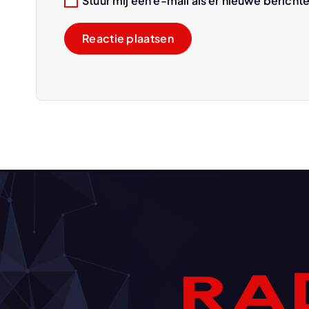
Stuur mij een e-mail als er nieuwe berichte
R
A