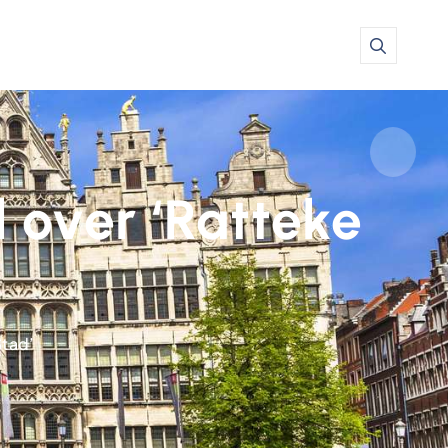
 over ‘Ratteke
Stad’