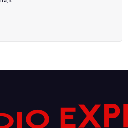
n zijn.
X
P
E
O
I
D