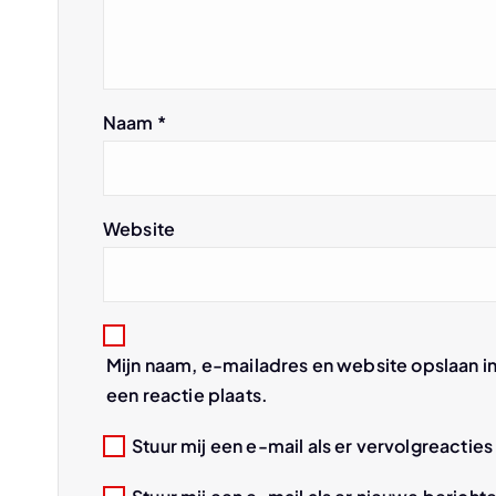
a
v
Naam
*
i
g
Website
a
t
Mijn naam, e-mailadres en website opslaan i
i
een reactie plaats.
e
Stuur mij een e-mail als er vervolgreacties 