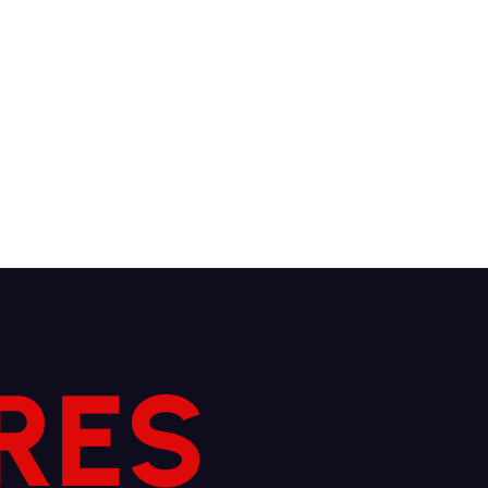
R
E
S