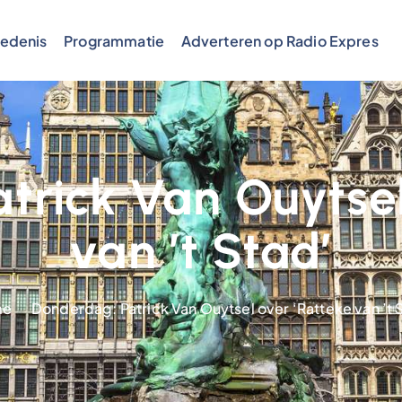
edenis
Programmatie
Adverteren op Radio Expres
trick Van Ouytsel
van ’t Stad’
me
Donderdag: Patrick Van Ouytsel over ‘Ratteke van ’t 