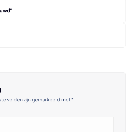
euwd”
n
ste velden zijn gemarkeerd met
*