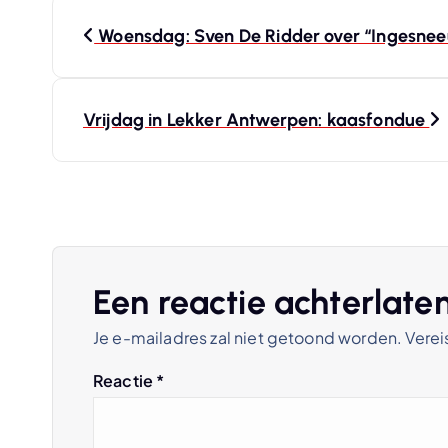
B
Woensdag: Sven De Ridder over “Ingesne
e
r
Vrijdag in Lekker Antwerpen: kaasfondue
i
c
h
Een reactie achterlate
Je e-mailadres zal niet getoond worden.
Verei
t
Reactie
*
n