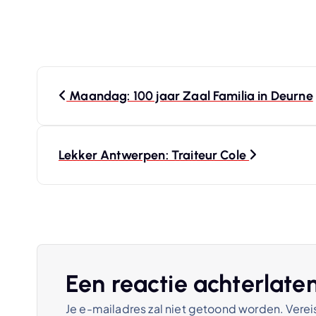
B
Maandag: 100 jaar Zaal Familia in Deurne
e
r
Lekker Antwerpen: Traiteur Cole
i
c
h
Een reactie achterlate
Je e-mailadres zal niet getoond worden.
Verei