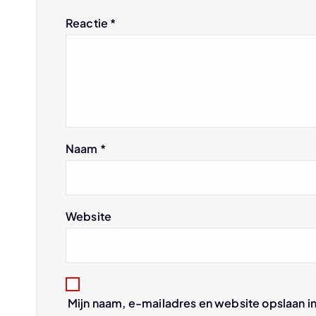
t
Reactie
*
n
a
v
Naam
*
i
g
Website
a
t
Mijn naam, e-mailadres en website opslaan i