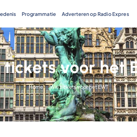
edenis
Programmatie
Adverteren op Radio Expres
 tickets voor het
Home
Win tickets voor het EWT