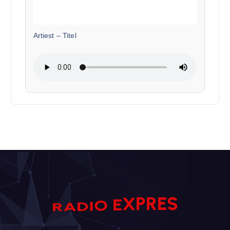
Artiest
–
Titel
R
P
X
E
E
R
O
S
A
D
I