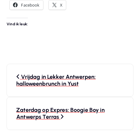
Facebook
X
Vind ik leuk:
B
Vrijdag in Lekker Antwerpen:
e
halloweenbrunch in Yust
r
Zaterdag op Expres: Boogie Boy in
i
Antwerps Terras
c