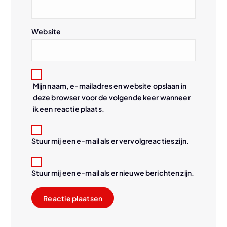
i
e
Website
Mijn naam, e-mailadres en website opslaan in
deze browser voor de volgende keer wanneer
ik een reactie plaats.
Stuur mij een e-mail als er vervolgreacties zijn.
Stuur mij een e-mail als er nieuwe berichten zijn.