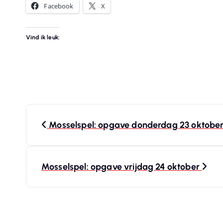
Facebook
X
Vind ik leuk:
B
Mosselspel: opgave donderdag 23 oktobe
e
r
Mosselspel: opgave vrijdag 24 oktober
i