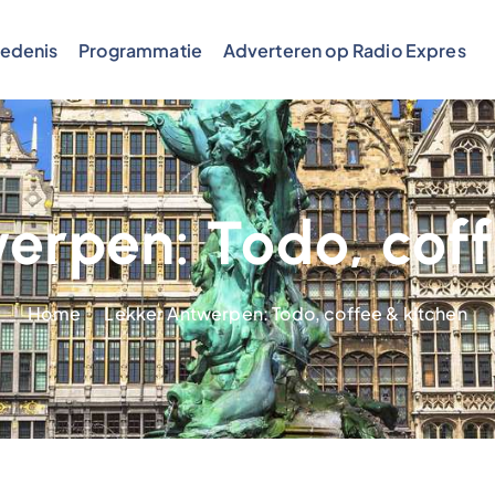
edenis
Programmatie
Adverteren op Radio Expres
erpen: Todo, coff
Home
Lekker Antwerpen: Todo, coffee & kitchen