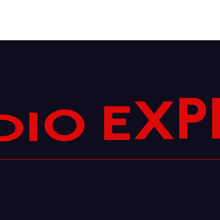
O
E
I
D
X
P