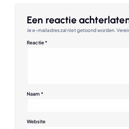
c
h
Een reactie achterlate
Je e-mailadres zal niet getoond worden.
Verei
t
Reactie
*
n
a
v
Naam
*
i
g
Website