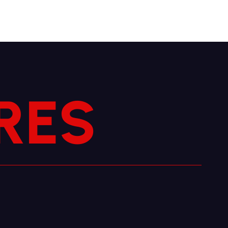
R
S
E