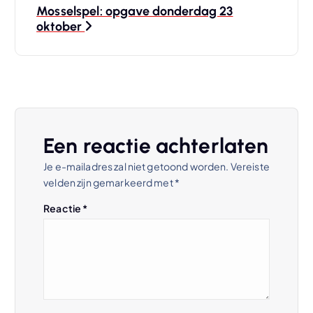
Mosselspel: opgave donderdag 23
i
oktober
c
h
t
Een reactie achterlaten
n
Je e-mailadres zal niet getoond worden.
Vereiste
velden zijn gemarkeerd met
*
a
Reactie
*
v
i
g