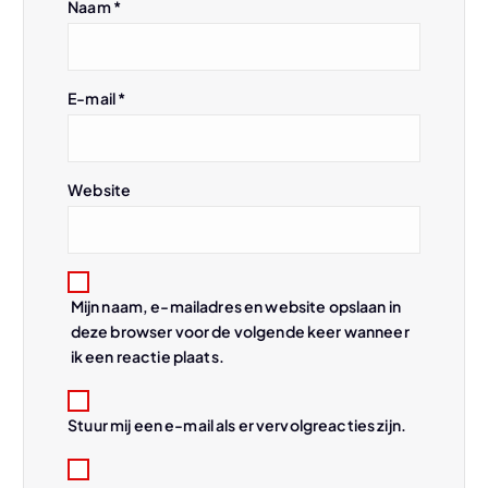
Naam
*
a
t
E-mail
*
i
e
Website
Mijn naam, e-mailadres en website opslaan in
deze browser voor de volgende keer wanneer
ik een reactie plaats.
Stuur mij een e-mail als er vervolgreacties zijn.