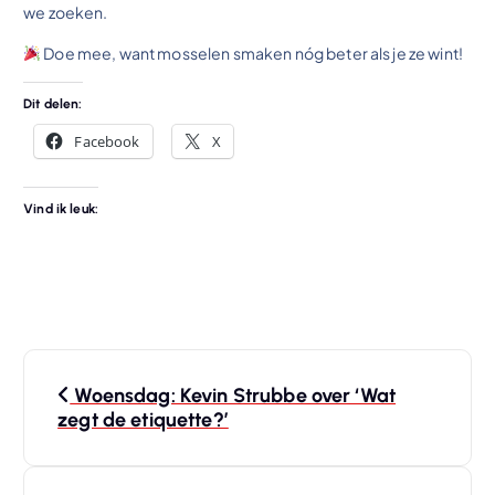
we zoeken.
Doe mee, want mosselen smaken nóg beter als je ze wint!
Dit delen:
Facebook
X
Vind ik leuk:
B
Woensdag: Kevin Strubbe over ‘Wat
e
zegt de etiquette?’
r