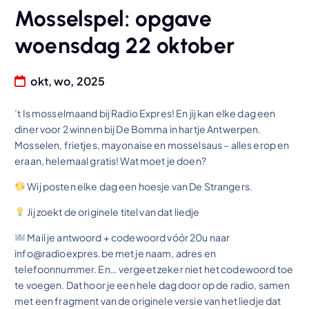
Mosselspel: opgave
woensdag 22 oktober
okt, wo, 2025
’t Is mosselmaand bij Radio Expres! En jij kan elke dag een
diner voor 2 winnen bij De Bomma in hartje Antwerpen.
Mosselen, frietjes, mayonaise en mosselsaus – alles erop en
eraan, helemaal gratis! Wat moet je doen?
Wij posten elke dag een hoesje van De Strangers.
Jij zoekt de originele titel van dat liedje
Mail je antwoord + codewoord vóór 20u naar
info@radioexpres.be met je naam, adres en
telefoonnummer. En… vergeet zeker niet het codewoord toe
te voegen. Dat hoor je een hele dag door op de radio, samen
met een fragment van de originele versie van het liedje dat