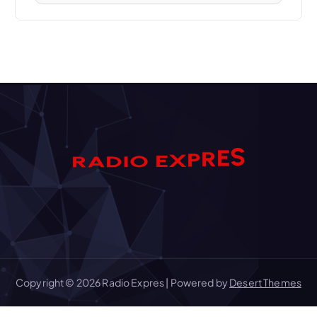
S
D
A
I
E
R
O
E
R
X
P
Copyright © 2026 Radio Expres | Powered by
Desert Themes