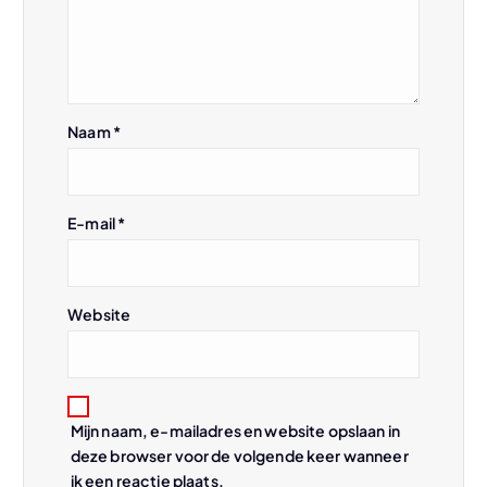
i
g
Naam
*
a
t
E-mail
*
i
e
Website
Mijn naam, e-mailadres en website opslaan in
deze browser voor de volgende keer wanneer
ik een reactie plaats.