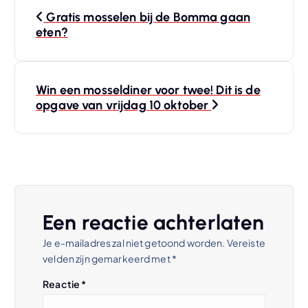
B
Gratis mosselen bij de Bomma gaan
e
eten?
r
Win een mosseldiner voor twee! Dit is de
i
opgave van vrijdag 10 oktober
c
h
t
Een reactie achterlaten
n
Je e-mailadres zal niet getoond worden.
Vereiste
velden zijn gemarkeerd met
*
a
Reactie
*
v