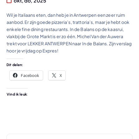
okt, do, 2025
Wil je Italiaans eten, dan heb je in Antwerpen een zeer ruim
aanbod. Er zijn goede pizzeria’s, trattoria’s, maar je hebt ook
enkele fine dining restaurants. In de Balans op de kaasrui,
vlakbij de Grote Markt is er zo één. Michel Van der Auwera
trekt voor LEKKER ANTWERPEN naar In de Balans. Zijn verslag
hoor je vrijdag op Expres!
Dit delen:
Facebook
X
Vind ik leuk: