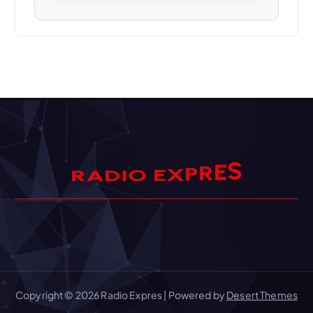
S
E
R
A
R
D
I
P
O
X
E
Copyright © 2026 Radio Expres | Powered by
Desert Themes