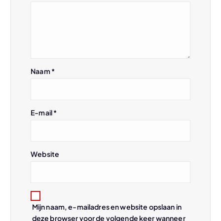
v
i
g
Naam
*
a
t
E-mail
*
i
e
Website
Mijn naam, e-mailadres en website opslaan in
deze browser voor de volgende keer wanneer