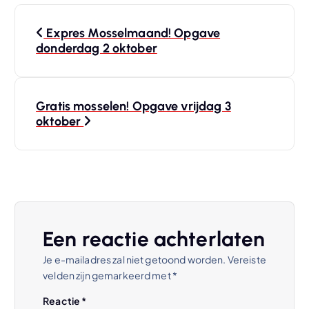
B
Expres Mosselmaand! Opgave
e
donderdag 2 oktober
r
Gratis mosselen! Opgave vrijdag 3
i
oktober
c
h
t
Een reactie achterlaten
n
Je e-mailadres zal niet getoond worden.
Vereiste
velden zijn gemarkeerd met
*
a
Reactie
*