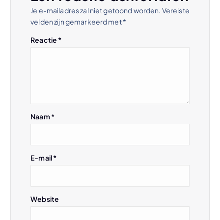
Je e-mailadres zal niet getoond worden.
Vereiste
n
velden zijn gemarkeerd met
*
a
Reactie
*
v
i
g
Naam
*
a
t
E-mail
*
i
Website
e