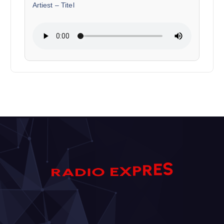
Artiest
–
Titel
S
E
A
D
R
R
I
O
P
E
X