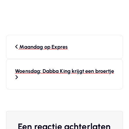
B
Maandag op Expres
e
r
Woensdag: Dabba King krijgt een broertje
i
c
h
t
Een reactie achterlaten