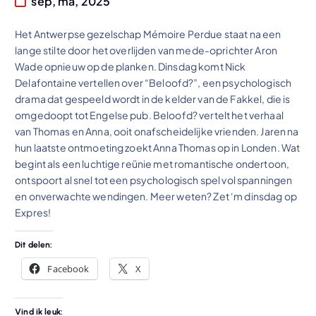
sep, ma, 2025
Het Antwerpse gezelschap Mémoire Perdue staat na een
lange stilte door het overlijden van mede-oprichter Aron
Wade opnieuw op de planken. Dinsdag komt Nick
Delafontaine vertellen over “Beloofd?”, een psychologisch
drama dat gespeeld wordt in de kelder van de Fakkel, die is
omgedoopt tot Engelse pub. Beloofd? vertelt het verhaal
van Thomas en Anna, ooit onafscheidelijke vrienden. Jaren na
hun laatste ontmoeting zoekt Anna Thomas op in Londen. Wat
begint als een luchtige reünie met romantische ondertoon,
ontspoort al snel tot een psychologisch spel vol spanningen
en onverwachte wendingen. Meer weten? Zet ‘m dinsdag op
Expres!
Dit delen:
Facebook
X
Vind ik leuk: