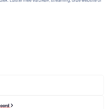
iek. Luister mee via DAB+, streaming, onze website of
Noord