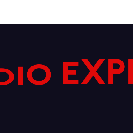
P
X
E
O
I
D