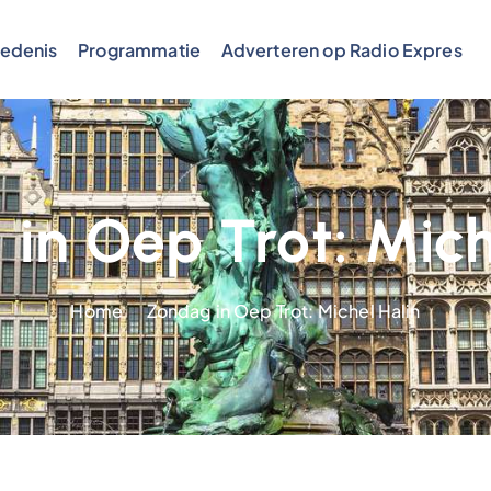
edenis
Programmatie
Adverteren op Radio Expres
in Oep Trot: Mich
Home
Zondag in Oep Trot: Michel Halin