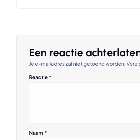
i
c
h
Een reactie achterlate
Je e-mailadres zal niet getoond worden.
Verei
t
Reactie
*
n
a
v
Naam
*
i