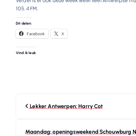
Verder is er ook deze week weer veel Antwerpse muz
105.4 FM.
Dit delen:
Facebook
X
Vind ik leuk:
B
Lekker Antwerpen: Harry Cot
e
r
Maandag: openingsweekend Schouwburg 