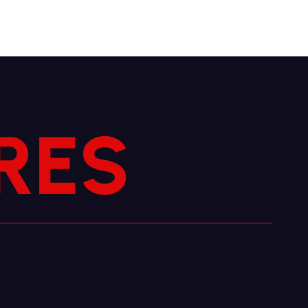
R
E
S