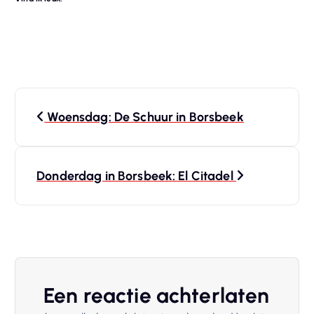
B
Woensdag: De Schuur in Borsbeek
e
r
Donderdag in Borsbeek: El Citadel
i
c
h
Een reactie achterlaten
t