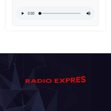
S
E
R
A
R
D
I
P
O
X
E