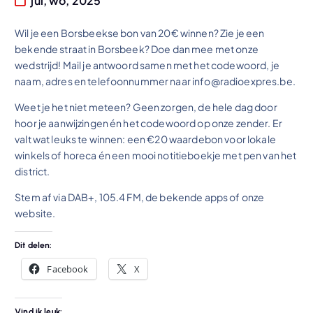
jul, wo, 2025
Wil je een Borsbeekse bon van 20€ winnen? Zie je een
bekende straat in Borsbeek? Doe dan mee met onze
wedstrijd! Mail je antwoord samen met het codewoord, je
naam, adres en telefoonnummer naar info@radioexpres.be.
Weet je het niet meteen? Geen zorgen, de hele dag door
hoor je aanwijzingen én het codewoord op onze zender. Er
valt wat leuks te winnen: een €20 waardebon voor lokale
winkels of horeca én een mooi notitieboekje met pen van het
district.
Stem af via DAB+, 105.4 FM, de bekende apps of onze
website.
Dit delen:
Facebook
X
Vind ik leuk: