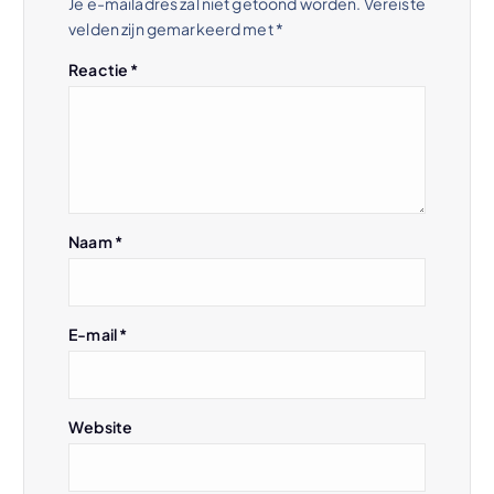
Je e-mailadres zal niet getoond worden.
Vereiste
velden zijn gemarkeerd met
*
n
Reactie
*
a
v
i
Naam
*
g
a
E-mail
*
t
i
Website
e