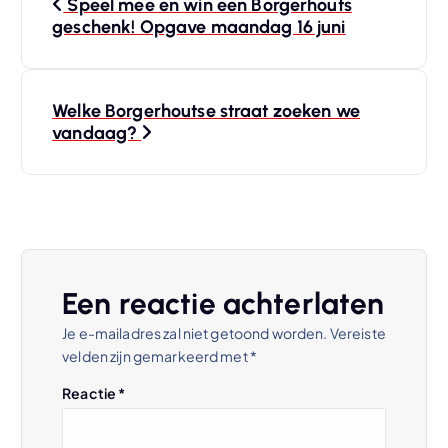
Speel mee en win een Borgerhouts
e
geschenk! Opgave maandag 16 juni
r
Welke Borgerhoutse straat zoeken we
i
vandaag?
c
h
t
Een reactie achterlaten
n
Je e-mailadres zal niet getoond worden.
Vereiste
velden zijn gemarkeerd met
*
a
Reactie
*
v