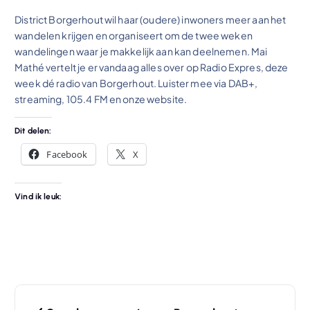
District Borgerhout wil haar (oudere) inwoners meer aan het
wandelen krijgen en organiseert om de twee weken
wandelingen waar je makkelijk aan kan deelnemen. Mai
Mathé vertelt je er vandaag alles over op Radio Expres, deze
week dé radio van Borgerhout. Luister mee via DAB+,
streaming, 105.4 FM en onze website.
Dit delen:
Facebook
X
Vind ik leuk:
B