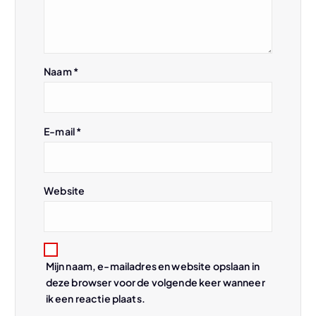
i
g
Naam
*
a
t
E-mail
*
i
e
Website
Mijn naam, e-mailadres en website opslaan in
deze browser voor de volgende keer wanneer
ik een reactie plaats.