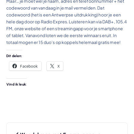
Maar… je moet wel je naam, adres en telefoonnummer + het
codewoord van vandaag in je mail vermelden. Dat
codewoord (het is een Antwerpse uitdrukking) hoor je een
hele dag door op Radio Expres. Luisteren kan via DAB+, 105.4
FM, onze website of een streamingapp voor je smartphone
of tablet. Vanavond loten we de eerste winnaars eruit. In
totaal mogen er 15 duo’s op koppels helemaal gratis mee!
Dit delen:
Facebook
X
Vind ik leuk:
B