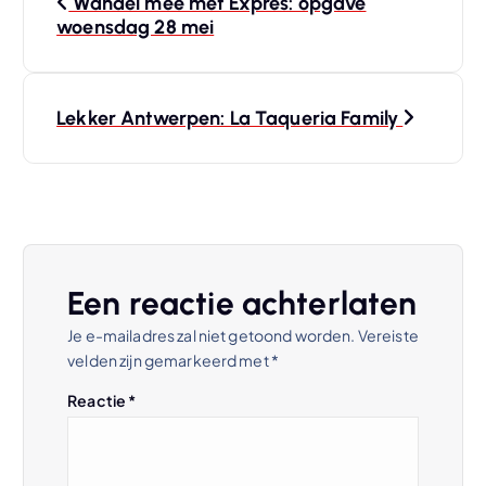
Wandel mee met Expres: opgave
e
woensdag 28 mei
r
Lekker Antwerpen: La Taqueria Family
i
c
h
t
Een reactie achterlaten
Je e-mailadres zal niet getoond worden.
Vereiste
n
velden zijn gemarkeerd met
*
a
Reactie
*
v