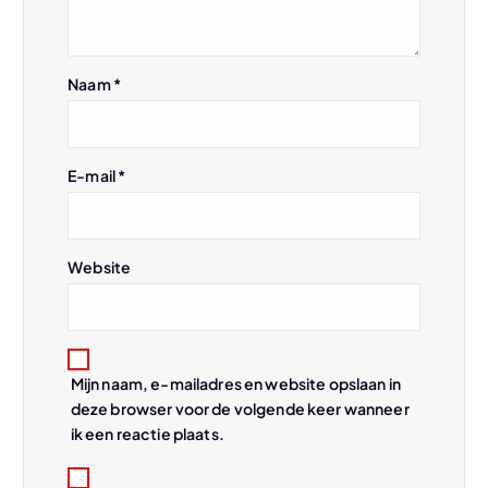
i
g
Naam
*
a
t
E-mail
*
i
Website
e
Mijn naam, e-mailadres en website opslaan in
deze browser voor de volgende keer wanneer
ik een reactie plaats.