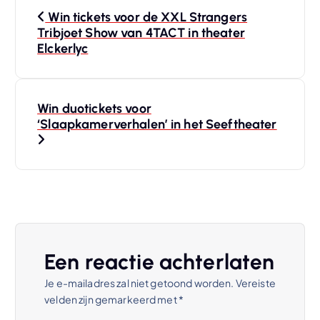
B
Win tickets voor de XXL Strangers
e
Tribjoet Show van 4TACT in theater
Elckerlyc
r
i
Win duotickets voor
‘Slaapkamerverhalen’ in het Seeftheater
c
h
t
n
Een reactie achterlaten
a
Je e-mailadres zal niet getoond worden.
Vereiste
velden zijn gemarkeerd met
*
v