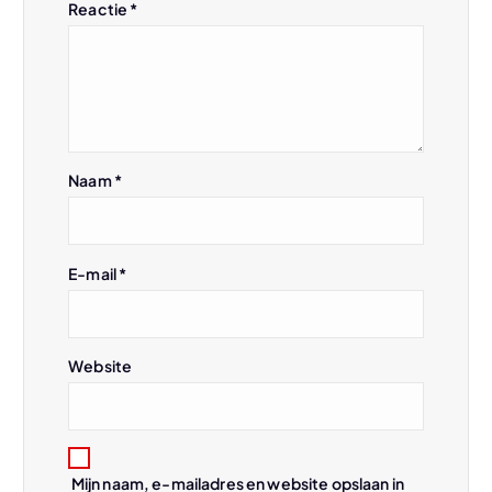
Reactie
*
i
g
a
Naam
*
t
i
E-mail
*
e
Website
Mijn naam, e-mailadres en website opslaan in