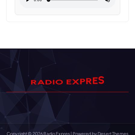
S
E
A
D
R
R
I
O
P
E
X
Copyright © 2026 Radio Expres | Powered by
Desert Themes