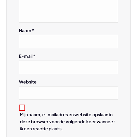
i
g
Naam
*
a
t
E-mail
*
i
Website
e
Mijn naam, e-mailadres en website opslaan in
deze browser voor de volgende keer wanneer
ik een reactie plaats.