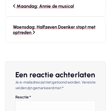
B
Maandag: Annie de musical
e
r
Woensdag: Halfzeven Doenker stopt met
optreden
i
c
h
t
Een reactie achterlaten
Je e-mailadres zal niet getoond worden.
Vereiste
n
velden zijn gemarkeerd met
*
a
Reactie
*
v