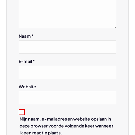
v
i
g
Naam
*
a
t
E-mail
*
i
Website
e
Mijn naam, e-mailadres en website opslaan in
deze browser voor de volgende keer wanneer
ik een reactie plaats.