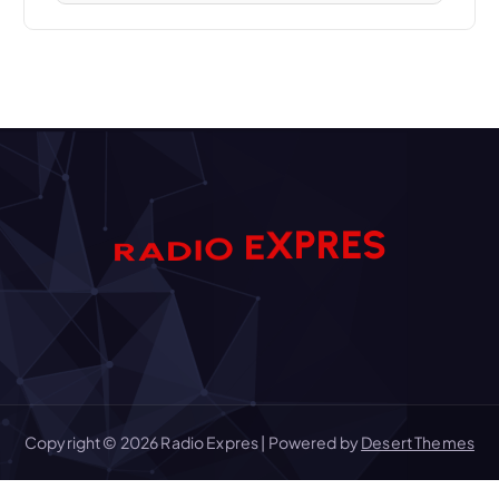
X
E
P
O
R
I
D
R
A
S
E
Copyright © 2026 Radio Expres | Powered by
Desert Themes