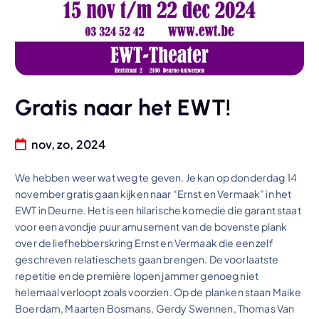
Gratis naar het EWT!
nov, zo, 2024
We hebben weer wat weg te geven. Je kan op donderdag 14
november gratis gaan kijken naar “Ernst en Vermaak” in het
EWT in Deurne. Het is een hilarische komedie die garant staat
voor een avondje puur amusement van de bovenste plank
over de liefhebberskring Ernst en Vermaak die een zelf
geschreven relatieschets gaan brengen. De voorlaatste
repetitie en de première lopen jammer genoeg niet
helemaal verloopt zoals voorzien. Op de planken staan Maike
Boerdam, Maarten Bosmans, Gerdy Swennen, Thomas Van