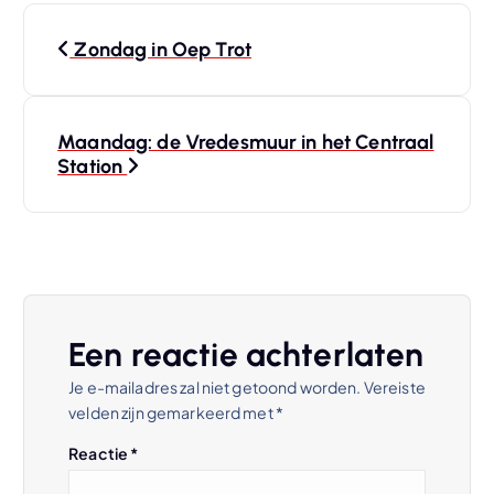
B
Zondag in Oep Trot
e
r
Maandag: de Vredesmuur in het Centraal
Station
i
c
h
t
Een reactie achterlaten
Je e-mailadres zal niet getoond worden.
Vereiste
n
velden zijn gemarkeerd met
*
a
Reactie
*