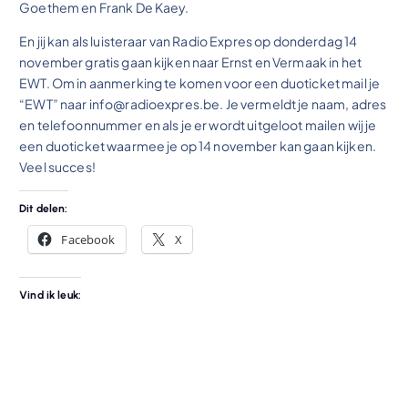
Goethem en Frank De Kaey.
En jij kan als luisteraar van Radio Expres op donderdag 14
november gratis gaan kijken naar Ernst en Vermaak in het
EWT. Om in aanmerking te komen voor een duoticket mail je
“EWT” naar info@radioexpres.be. Je vermeldt je naam, adres
en telefoonnummer en als je er wordt uitgeloot mailen wij je
een duoticket waarmee je op 14 november kan gaan kijken.
Veel succes!
Dit delen:
Facebook
X
Vind ik leuk: