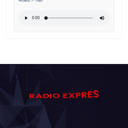
Artiest
–
Titel
S
E
D
A
I
R
O
R
E
P
X