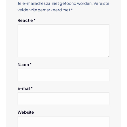
Je e-mailadres zal niet getoond worden.
Vereiste
n
velden zijn gemarkeerd met
*
a
Reactie
*
v
i
g
Naam
*
a
t
E-mail
*
i
Website
e