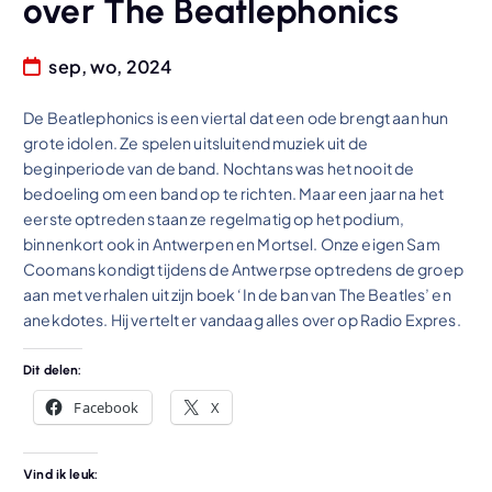
over The Beatlephonics
sep, wo, 2024
De Beatlephonics is een viertal dat een ode brengt aan hun
grote idolen. Ze spelen uitsluitend muziek uit de
beginperiode van de band. Nochtans was het nooit de
bedoeling om een band op te richten. Maar een jaar na het
eerste optreden staan ze regelmatig op het podium,
binnenkort ook in Antwerpen en Mortsel. Onze eigen Sam
Coomans kondigt tijdens de Antwerpse optredens de groep
aan met verhalen uit zijn boek ‘In de ban van The Beatles’ en
anekdotes. Hij vertelt er vandaag alles over op Radio Expres.
Dit delen:
Facebook
X
Vind ik leuk: