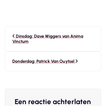
B
Dinsdag: Dave Wiggers van Anima
e
Vinctum
r
Donderdag: Patrick Van Ouytsel
i
c
h
t
Een reactie achterlaten