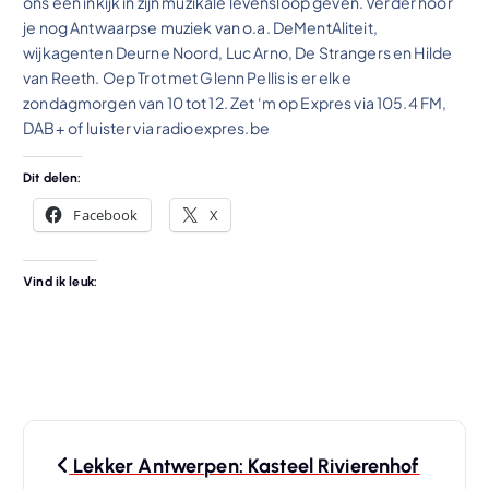
ons een inkijk in zijn muzikale levensloop geven. Verder hoor
je nog Antwaarpse muziek van o.a. DeMentAliteit,
wijkagenten Deurne Noord, Luc Arno, De Strangers en Hilde
van Reeth. Oep Trot met Glenn Pellis is er elke
zondagmorgen van 10 tot 12. Zet ‘m op Expres via 105.4 FM,
DAB+ of luister via radioexpres.be
Dit delen:
Facebook
X
Vind ik leuk:
B
Lekker Antwerpen: Kasteel Rivierenhof