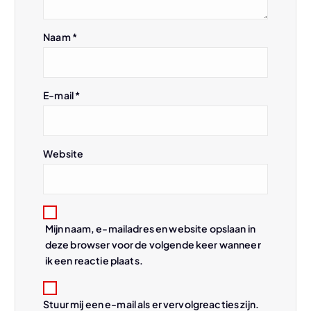
i
g
Naam
*
a
t
E-mail
*
i
Website
e
Mijn naam, e-mailadres en website opslaan in
deze browser voor de volgende keer wanneer
ik een reactie plaats.
Stuur mij een e-mail als er vervolgreacties zijn.