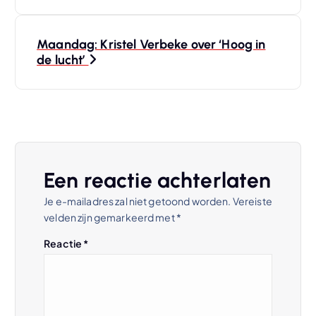
e
r
Maandag: Kristel Verbeke over ‘Hoog in
de lucht’
i
c
h
t
Een reactie achterlaten
Je e-mailadres zal niet getoond worden.
Vereiste
n
velden zijn gemarkeerd met
*
a
Reactie
*
v