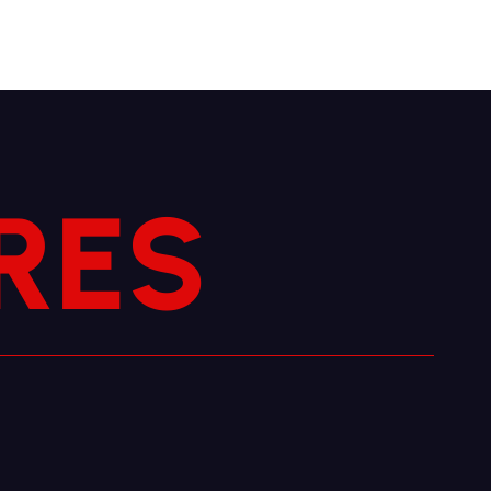
S
E
R