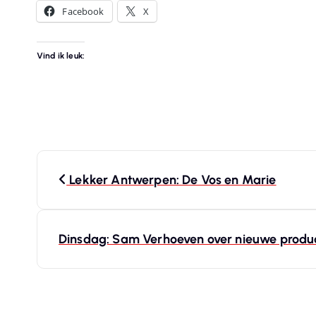
Facebook
X
Vind ik leuk:
B
Lekker Antwerpen: De Vos en Marie
e
r
Dinsdag: Sam Verhoeven over nieuwe product
i