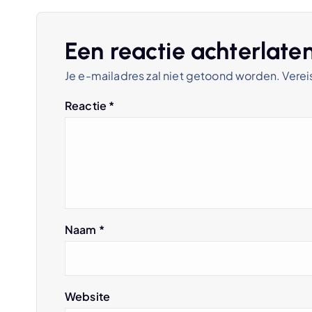
c
h
Een reactie achterlate
Je e-mailadres zal niet getoond worden.
Verei
t
Reactie
*
n
a
v
Naam
*
i
g
Website