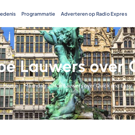
edenis
Programmatie
Adverteren op Radio Expres
é Lauwers over 
Home
Maandag: Chloé Lauwers over Quick and Easy