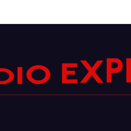
D
P
I
O
X
E