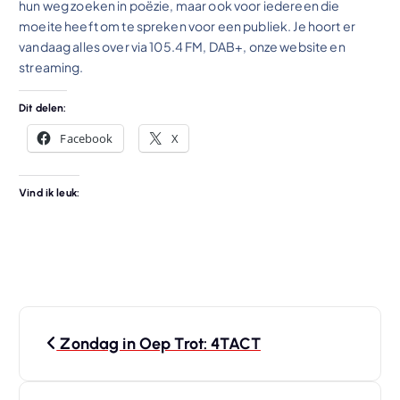
hun weg zoeken in poëzie, maar ook voor iedereen die
moeite heeft om te spreken voor een publiek. Je hoort er
vandaag alles over via 105.4 FM, DAB+, onze website en
streaming.
Dit delen:
Facebook
X
Vind ik leuk:
B
Zondag in Oep Trot: 4TACT
e