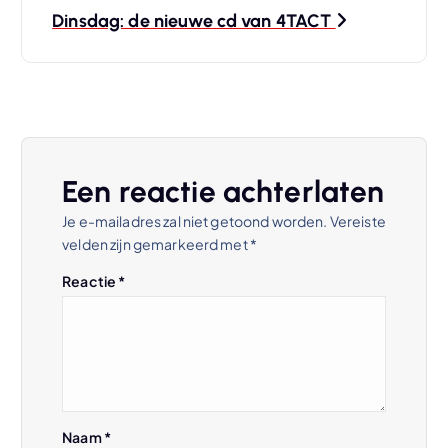
r
Dinsdag: de nieuwe cd van 4TACT
i
c
h
Een reactie achterlaten
t
Je e-mailadres zal niet getoond worden.
Vereiste
velden zijn gemarkeerd met
*
n
Reactie
*
a
v
i
Naam
*