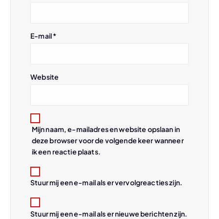
g
a
E-mail
*
t
i
Website
e
Mijn naam, e-mailadres en website opslaan in
deze browser voor de volgende keer wanneer
ik een reactie plaats.
Stuur mij een e-mail als er vervolgreacties zijn.
Stuur mij een e-mail als er nieuwe berichten zijn.