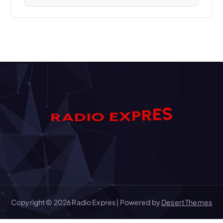
S
E
A
D
R
R
I
O
P
E
X
Copyright © 2026 Radio Expres | Powered by
Desert Themes