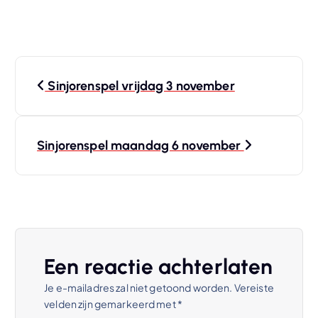
B
Sinjorenspel vrijdag 3 november
e
r
Sinjorenspel maandag 6 november
i
c
h
Een reactie achterlaten
t
Je e-mailadres zal niet getoond worden.
Vereiste
velden zijn gemarkeerd met
*
n