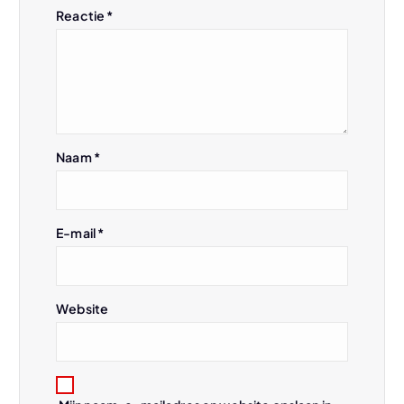
Reactie
*
a
v
i
Naam
*
g
a
E-mail
*
t
i
Website
e