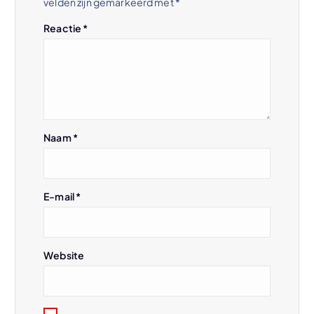
velden zijn gemarkeerd met
*
n
Reactie
*
a
v
i
Naam
*
g
a
E-mail
*
t
i
Website
e