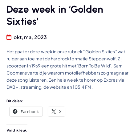
Deze week in ‘Golden
Sixties’
okt, ma, 2023
Het gaat er deze week in onze rubriek “Golden Sixties” wat
ruiger aan toe met de hardrockformatie Steppenwolf. Zij
scoorden in 1969 een grote hit met ‘Born To Be Wild’. Sam
Coomans verteld je waarom motoliefhebbers zo graag naar
deze song luisteren. Een hele week te horen op Expres via
DAB+, streaming, de website en 105.4 FM.
Dit delen:
Facebook
X
Vind ik leuk: