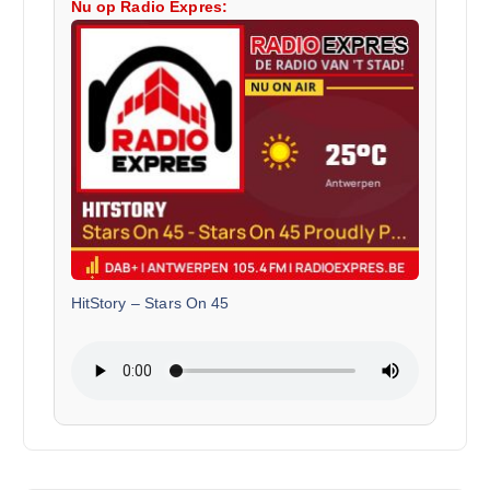
Nu op Radio Expres:
HitStory
–
Stars On 45