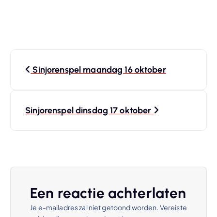
B
Sinjorenspel maandag 16 oktober
e
r
Sinjorenspel dinsdag 17 oktober
i
c
h
Een reactie achterlaten
t
Je e-mailadres zal niet getoond worden.
Vereiste