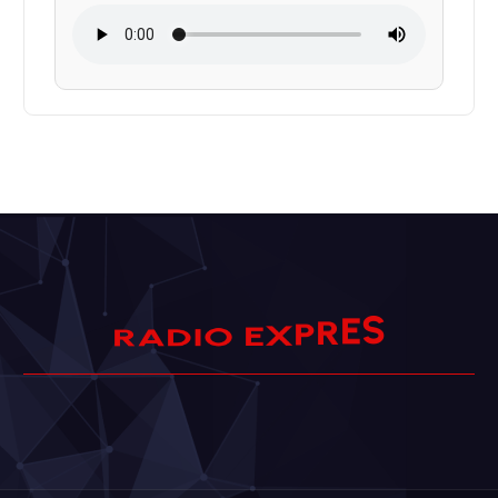
I
O
D
E
A
S
R
X
P
E
R