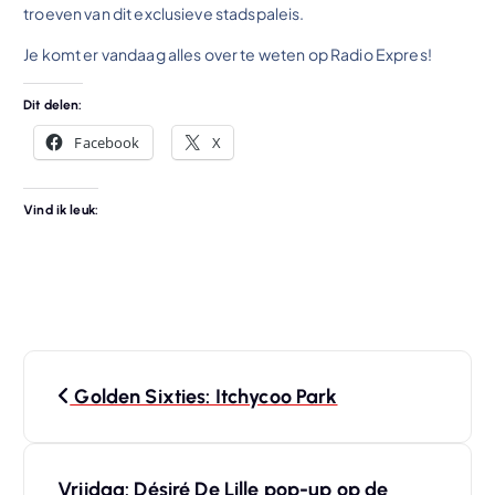
troeven van dit exclusieve stadspaleis.
Je komt er vandaag alles over te weten op Radio Expres!
Dit delen:
Facebook
X
Vind ik leuk:
B
Golden Sixties: Itchycoo Park
e
r
Vrijdag: Désiré De Lille pop-up op de