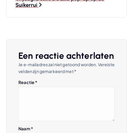
Suikerrui
i
c
h
t
Een reactie achterlaten
Je e-mailadres zal niet getoond worden.
Vereiste
n
velden zijn gemarkeerd met
*
a
Reactie
*
v
i
g
Naam
*