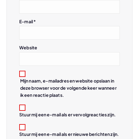
a
t
E-mail
*
i
Website
e
Mijn naam, e-mailadres en website opslaan in
deze browser voor de volgende keer wanneer
ik een reactie plaats.
Stuur mij een e-mail als er vervolgreacties zijn.
Stuur mij een e-mail als er nieuwe berichten zijn.