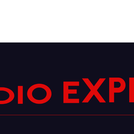
I
D
O
E
X
P