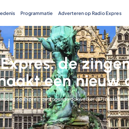
edenis
Programmatie
Adverteren op Radio Expres
Expres: de zinge
maakt een nieuw
nsdag op Expres: de zingende dokwerker (87) maakt een