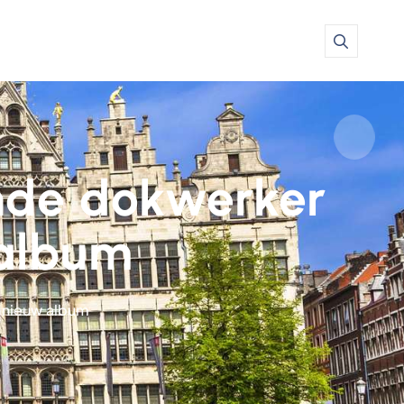
nde dokwerker
 album
 nieuw album