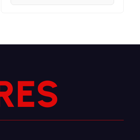
S
E
R