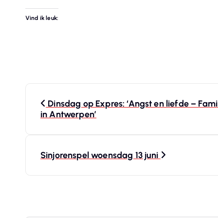
Vind ik leuk:
B
Dinsdag op Expres: ‘Angst en liefde – Fam
in Antwerpen’
e
r
Sinjorenspel woensdag 13 juni
i
c