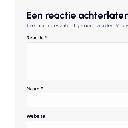
h
Een reactie achterlate
t
Je e-mailadres zal niet getoond worden.
Verei
n
Reactie
*
a
v
i
Naam
*
g
a
Website