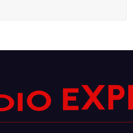
D
P
I
X
O
E