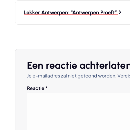
r
Lekker Antwerpen: “Antwerpen Proeft”
i
c
h
Een reactie achterlate
Je e-mailadres zal niet getoond worden.
Verei
t
Reactie
*
n
a
v