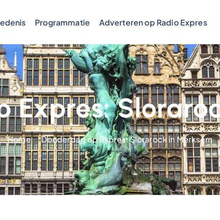
edenis
Programmatie
Adverteren op Radio Expres
 Expres: Sloraro
Home
Donderdag op Expres: Slorarock in Merksem