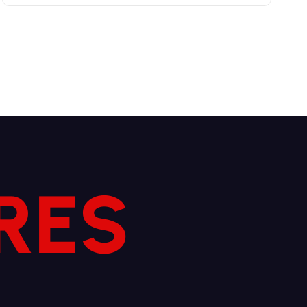
S
E
R