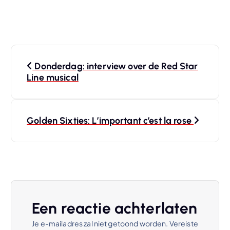
B
Donderdag: interview over de Red Star
e
Line musical
r
Golden Sixties: L’important c’est la rose
i
c
h
t
Een reactie achterlaten
Je e-mailadres zal niet getoond worden.
Vereiste