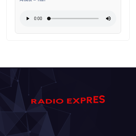
S
D
I
A
O
E
R
E
R
X
P