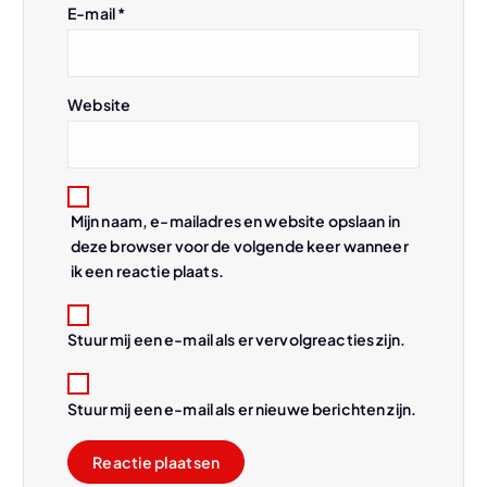
E-mail
*
t
i
Website
e
Mijn naam, e-mailadres en website opslaan in
deze browser voor de volgende keer wanneer
ik een reactie plaats.
Stuur mij een e-mail als er vervolgreacties zijn.
Stuur mij een e-mail als er nieuwe berichten zijn.