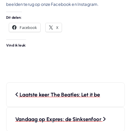
beelden terug op onze Facebook en Instagram.
Dit delen:
Facebook
X
Vind ik leuk:
B
Laatste keer The Beatles: Let it be
e
r
Vandaag op Expres: de Sinksenfoor