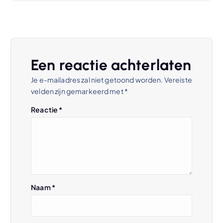
i
c
h
Een reactie achterlaten
t
Je e-mailadres zal niet getoond worden.
Vereiste
velden zijn gemarkeerd met
*
n
Reactie
*
a
v
i
Naam
*
g
a