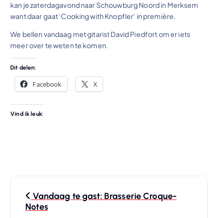
kan je zaterdagavond naar Schouwburg Noord in Merksem
want daar gaat ‘Cooking with Knopfler’ in première.
We bellen vandaag met gitarist David Piedfort om er iets
meer over te weten te komen.
Dit delen:
Facebook
X
Vind ik leuk:
B
Vandaag te gast: Brasserie Croque-
e
Notes