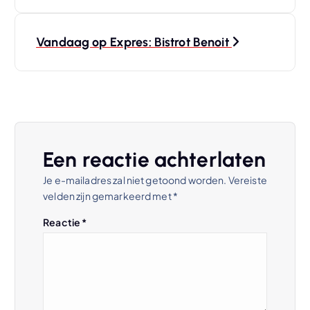
r
Vandaag op Expres: Bistrot Benoit
i
c
h
t
Een reactie achterlaten
Je e-mailadres zal niet getoond worden.
Vereiste
n
velden zijn gemarkeerd met
*
a
Reactie
*
v
i