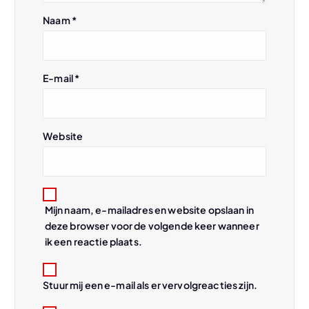
g
Naam
*
a
t
E-mail
*
i
Website
e
Mijn naam, e-mailadres en website opslaan in
deze browser voor de volgende keer wanneer
ik een reactie plaats.
Stuur mij een e-mail als er vervolgreacties zijn.