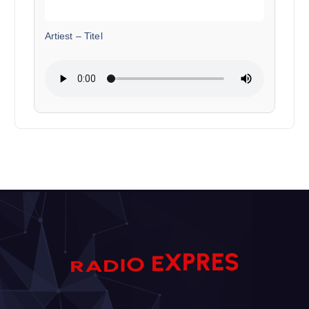
Artiest
–
Titel
X
P
E
R
O
I
R
E
D
A
S