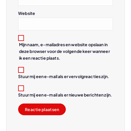
i
Website
e
Mijn naam, e-mailadres en website opslaan in
deze browser voor de volgende keer wanneer
ik een reactie plaats.
Stuur mij een e-mail als er vervolgreacties zijn.
Stuur mij een e-mail als er nieuwe berichten zijn.