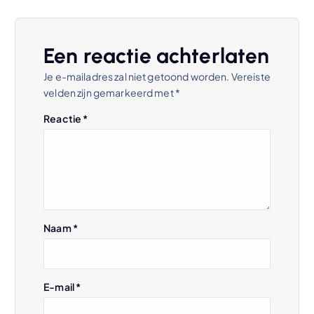
c
h
Een reactie achterlaten
t
Je e-mailadres zal niet getoond worden.
Vereiste
velden zijn gemarkeerd met
*
n
Reactie
*
a
v
i
Naam
*
g
a
E-mail
*
t