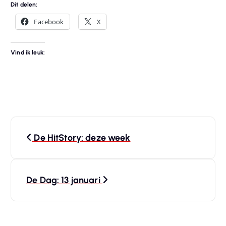
Dit delen:
Facebook
X
Vind ik leuk:
B
De HitStory: deze week
e
r
De Dag: 13 januari
i