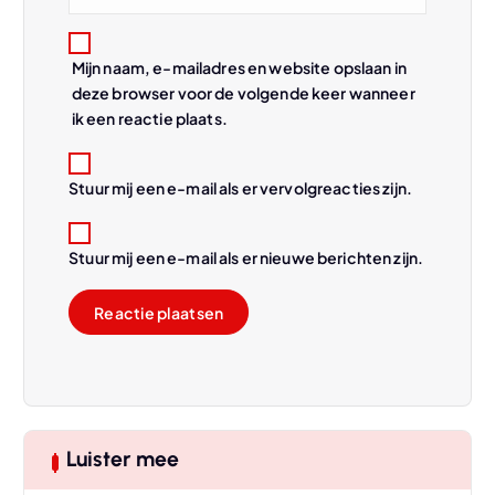
e
Mijn naam, e-mailadres en website opslaan in
deze browser voor de volgende keer wanneer
ik een reactie plaats.
Stuur mij een e-mail als er vervolgreacties zijn.
Stuur mij een e-mail als er nieuwe berichten zijn.
Luister mee