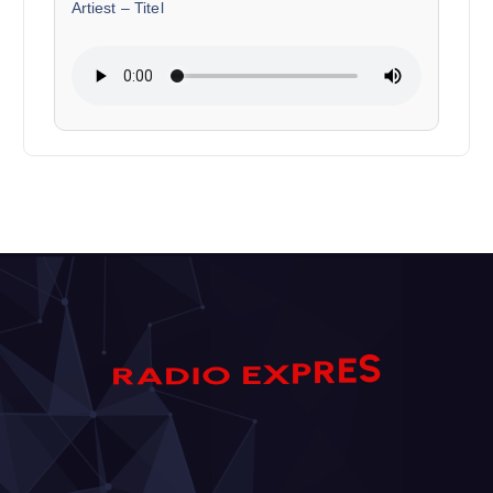
Artiest
–
Titel
S
E
D
A
I
R
O
R
E
P
X