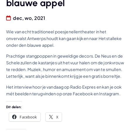
blauwe appel
dec, wo, 2021
Wie van echt traditioneel poesjenellentheater in het
onvervalst Antwerps houdt kan gaan kijken naar Het stalleke
onder den blauwe appel.
Prachtige stangpoppen in geweldige decors. De Neus en de
Schele zullen de kastanjes uit het vuur halen om de jonkvrouw
te redden. Muziek, humor en amusement om van te smullen.
Letterlijk, want als je binnenkomt krijg je een gratis borreltje.
Het interview hoor je vandaag op Radio Expres en kan je ook
mét beelden terugvinden op onze Facebook en Instagram.
Dit delen:
Facebook
X