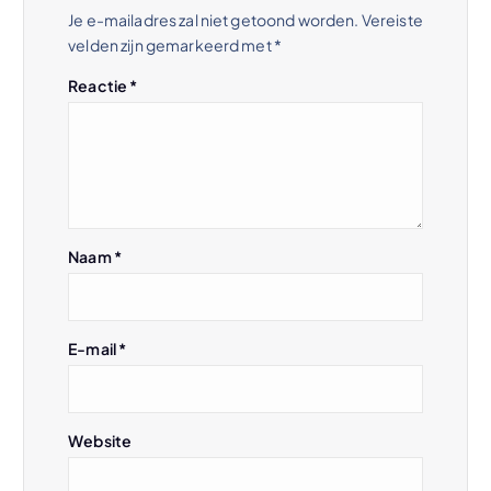
t
Je e-mailadres zal niet getoond worden.
Vereiste
velden zijn gemarkeerd met
*
n
Reactie
*
a
v
i
Naam
*
g
a
E-mail
*
t
i
Website