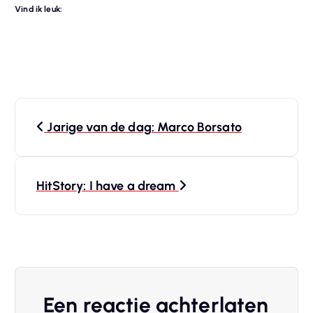
Vind ik leuk:
B
Jarige van de dag: Marco Borsato
e
r
HitStory: I have a dream
i
c
h
Een reactie achterlaten