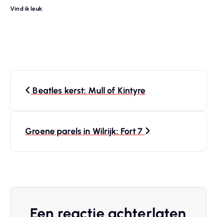
Vind ik leuk:
B
Beatles kerst: Mull of Kintyre
e
r
Groene parels in Wilrijk: Fort 7
i
c
h
Een reactie achterlaten