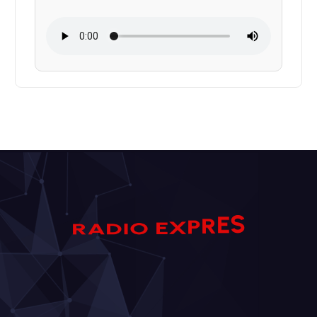
S
E
R
A
R
D
I
P
O
X
E