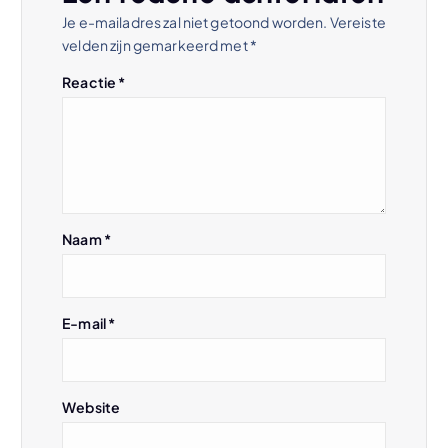
t
Je e-mailadres zal niet getoond worden.
Vereiste
velden zijn gemarkeerd met
*
n
Reactie
*
a
v
i
Naam
*
g
a
E-mail
*
t
i
Website