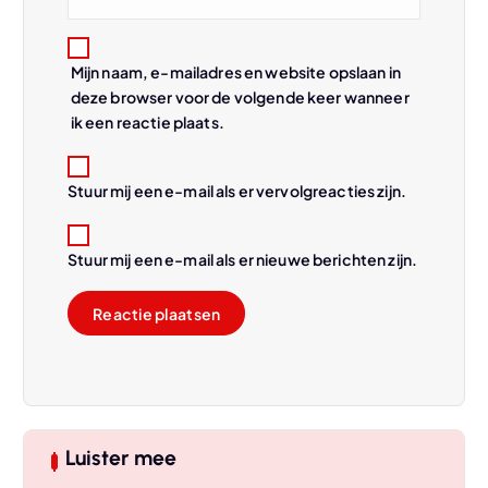
e
Mijn naam, e-mailadres en website opslaan in
deze browser voor de volgende keer wanneer
ik een reactie plaats.
Stuur mij een e-mail als er vervolgreacties zijn.
Stuur mij een e-mail als er nieuwe berichten zijn.
Luister mee