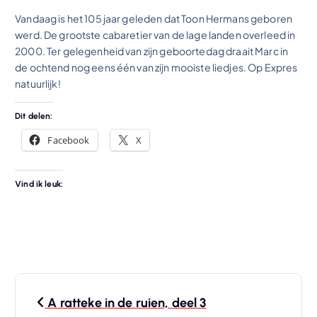
Vandaag is het 105 jaar geleden dat Toon Hermans geboren
werd. De grootste cabaretier van de lage landen overleed in
2000. Ter gelegenheid van zijn geboortedag draait Marc in
de ochtend nog eens één van zijn mooiste liedjes. Op Expres
natuurlijk!
Dit delen:
Facebook
X
Vind ik leuk:
B
A ratteke in de ruien, deel 3