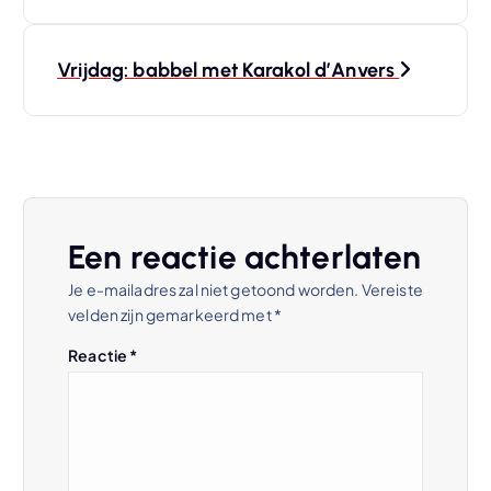
e
r
Vrijdag: babbel met Karakol d’Anvers
i
c
h
Een reactie achterlaten
t
Je e-mailadres zal niet getoond worden.
Vereiste
velden zijn gemarkeerd met
*
n
Reactie
*
a
v