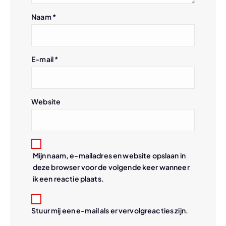
i
Naam
*
g
a
E-mail
*
t
i
Website
e
Mijn naam, e-mailadres en website opslaan in
deze browser voor de volgende keer wanneer
ik een reactie plaats.
Stuur mij een e-mail als er vervolgreacties zijn.