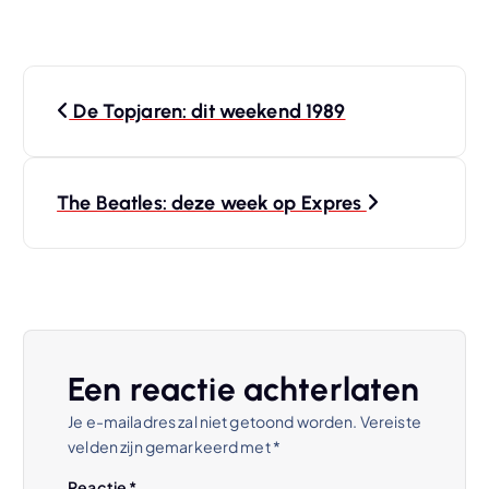
B
De Topjaren: dit weekend 1989
e
r
The Beatles: deze week op Expres
i
c
h
Een reactie achterlaten
t
Je e-mailadres zal niet getoond worden.
Vereiste
velden zijn gemarkeerd met
*
n
Reactie
*