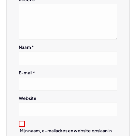
a
v
i
Naam
*
g
a
E-mail
*
t
i
Website
e
Mijn naam, e-mailadres en website opslaan in