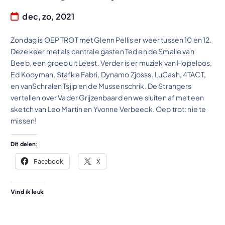
dec, zo, 2021
Zondag is OEP TROT met Glenn Pellis er weer tussen 10 en 12.
Deze keer met als centrale gasten Ted en de Smalle van
Beeb, een groep uit Leest. Verder is er muziek van Hopeloos,
Ed Kooyman, Stafke Fabri, Dynamo Zjosss, LuCash, 4TACT,
en vanSchralen Tsjip en de Mussenschrik. De Strangers
vertellen over Vader Grijzenbaard en we sluiten af met een
sketch van Leo Martin en Yvonne Verbeeck. Oep trot: nie te
missen!
Dit delen:
Facebook
X
Vind ik leuk: