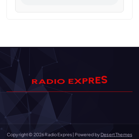
S
E
A
D
R
R
I
O
P
E
X
Copyright © 2026 Radio Expres | Powered by
Desert Themes