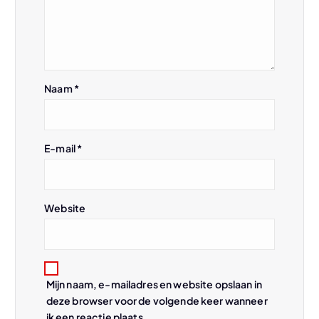
v
i
g
Naam
*
a
t
E-mail
*
i
Website
e
Mijn naam, e-mailadres en website opslaan in
deze browser voor de volgende keer wanneer
ik een reactie plaats.