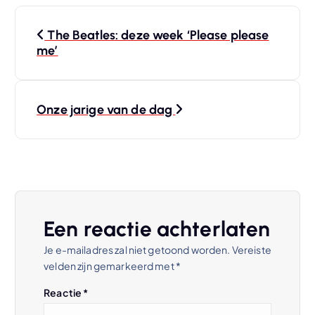
B
The Beatles: deze week ‘Please please
e
me’
r
Onze jarige van de dag
i
c
h
t
Een reactie achterlaten
Je e-mailadres zal niet getoond worden.
Vereiste
n
velden zijn gemarkeerd met
*
a
Reactie
*